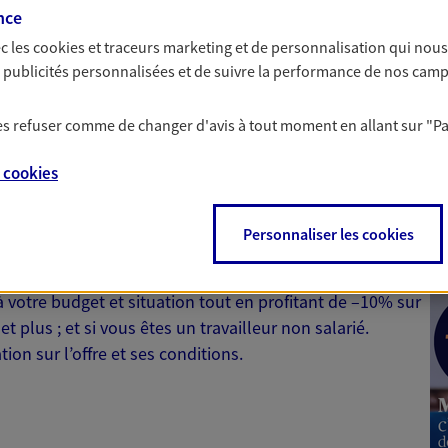
contre les conséquen
nce
incapacité, invalidi
c les
cookies et traceurs
marketing et de personnalisation qui nous
expertise.
es publicités personnalisées et de suivre la performance de nos cam
 les refuser comme de changer d'avis à tout moment en allant sur
"P
e
cookies
 Santé
Personnaliser les cookies
 aussi prendre soin de votre santé ? Avec le contrat Ma
 votre budget et situation tout en profitant de –10% sur
et plus ; et si vous êtes un travailleur non salarié.
on sur l’offre et ses conditions.