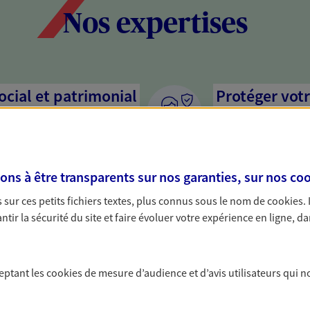
Nos expertises
social et patrimonial
Protéger votr
votre vie pri
stratégie, il est nécessaire
Nous sommes à votre
c, nous vous accompagnons pour
solutions assurantiel
s à être transparents sur nos garanties, sur nos
coo
votre situation. Une analyse
activité, mais aussi l
s conseils cohérents avec vos
interlocuteur pour t
sur ces petits fichiers textes, plus connus sous le nom de
cookies
.
tir la sécurité du site et faire évoluer votre expérience en ligne, da
on de votre
Anticiper les
assurances p
ceptant les
cookies
de mesure d’audience et d’avis utilisateurs qui n
rimoine avec nos solutions pour
Vous êtes travailleur
 protéger vos actifs.
par un contrat de pr