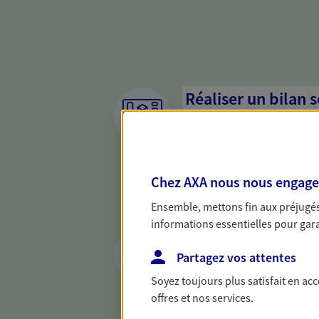
Réaliser un bilan 
de votre situation
Parce qu'avant de définir une 
d'établir un bon diagnosti
Chez AXA nous nous engageon
dresser un bilan complet de 
solide pour vous formuler de
Ensemble, mettons fin aux préjugés 
besoins.
informations essentielles pour garan
Optimiser la gesti
patrimoine
Partagez vos attentes
Soyez toujours plus satisfait en ac
Gérez et optimisez votre pat
offres et nos services.
diversifier vos placements et