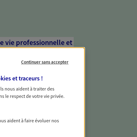
e vie professionnelle et
vée
Continuer sans accepter
 écoute pour vous proposer des
les couvrant les risques liés à votre
kies et traceurs
!
es risques liés à votre vie privée. Un seul
ous vos besoins, ça change tout.
 Ils nous aident à traiter des
ns le respect de votre vie privée.
 aléas graves avec nos
révoyance
ous aident à faire évoluer nos
 non salarié ou particulier non couvert
évoyance collectif ? Protégez-vous