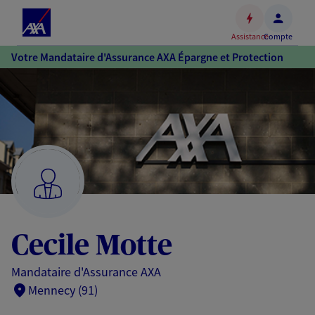
Espace
client
Assistance
Compte
Accéder
Votre Mandataire d'Assurance AXA Épargne et Protection
au
contenu
principal
Accéder
au
pied
de
page
Cecile Motte
Mandataire d'Assurance AXA
Mennecy (91)