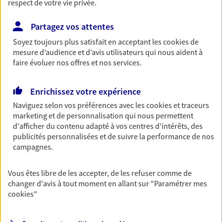
respect de votre vie privée.
Retraite
Partagez vos attentes
Préparez sereinement ce nouveau chapitre de
votre vie avec les conseils d'un expert. Découvrez
Soyez toujours plus satisfait en acceptant les
cookies
de
notre solution PER (Plan Epargne Retraite)
mesure d’audience et d’avis utilisateurs qui nous aident à
spécialement conçue pour la retraite.
faire évoluer nos offres et nos services.
Santé
Enrichissez votre expérience
Couvrez vos dépenses de santé ainsi que celles de
Naviguez selon vos préférences avec les
cookies et traceurs
votre famille avec la complémentaire santé qui
marketing et de personnalisation qui nous permettent
vous ressemble.
d'afficher du contenu adapté à vos centres d'intérêts, des
publicités personnalisées et de suivre la performance de nos
campagnes.
Prévoyance
Pour un avenir serein, assurez-vous avec notre
Vous êtes libre de les accepter, de les refuser comme de
contrat prévoyance. Préservez vos proches en cas
changer d'avis à tout moment en allant sur
"Paramétrer mes
d'accident ou de maladie en optant pour les
cookies
"
garanties incapacité temporaire totale de travail,
invalidité ou de décès.