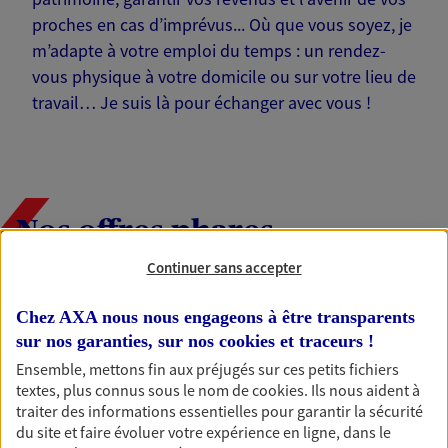
proches en cas d’imprévus... Où que vous soyez, je
m’adapte à votre emploi du temps : un rendez-
vous physique à votre domicile ou sur votre lieu de
travail… Je suis là pour échanger avec vous !
Nos offres phares
Continuer sans accepter
Chez AXA nous nous engageons à être transparents
Épargne
sur nos garanties, sur nos
cookies et traceurs
!
Réalisez vos projets grâce à votre épargne : achat
immobilier, études des enfants ou voyage autour
Ensemble, mettons fin aux préjugés sur ces petits fichiers
du monde… Épargnez à votre rythme et
textes, plus connus sous le nom de
cookies
. Ils nous aident à
simplement, selon votre profil.
traiter des informations essentielles pour garantir la sécurité
du site et faire évoluer votre expérience en ligne, dans le