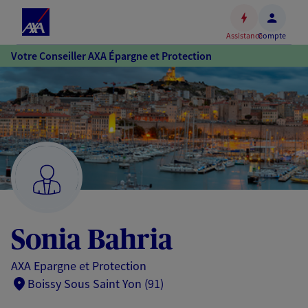
Espace
client
Assistance
Compte
Accéder
Votre Conseiller AXA Épargne et Protection
au
contenu
principal
Accéder
au
pied
de
page
Sonia Bahria
AXA Epargne et Protection
Boissy Sous Saint Yon (91)