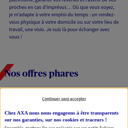
proches en cas d’imprévus… Où que vous soyez,
je m’adapte à votre emploi du temps : un rendez-
vous physique à votre domicile ou sur votre lieu de
travail, une visio. Je suis là pour échanger avec
vous !
Nos offres phares
Épargne
Continuer sans accepter
Réalisez vos projets grâce à votre épargne : achat
immobilier, études des enfants ou voyage autour
Chez AXA nous nous engageons à être transparents
du monde… Épargnez à votre rythme et
sur nos garanties, sur nos
cookies et traceurs
!
simplement, selon votre profil.
Ensemble, mettons fin aux préjugés sur ces petits fichiers