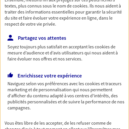
textes, plus connus sous le nom de
cookies
. Ils nous aident à
Découvrir les offres Épargne
traiter des informations essentielles pour garantir la sécurité
du site et faire évoluer votre expérience en ligne, dans le
respect de votre vie privée.
Retraite
Préparez sereinement ce nouveau chapitre de
Partagez vos attentes
votre vie avec les conseils d'un expert. Découvrez
notre solution PER (Plan Epargne Retraite)
Soyez toujours plus satisfait en acceptant les
cookies
de
spécialement conçue pour la retraite.
mesure d’audience et d’avis utilisateurs qui nous aident à
faire évoluer nos offres et nos services.
Découvrir l'offre Retraite
Enrichissez votre expérience
Prévoyance
Naviguez selon vos préférences avec les
cookies et traceurs
marketing et de personnalisation qui nous permettent
Pour un avenir serein, assurez-vous avec notre
d'afficher du contenu adapté à vos centres d'intérêts, des
contrat prévoyance. Préservez vos proches en cas
publicités personnalisées et de suivre la performance de nos
d'accident ou de maladie en optant pour les
campagnes.
garanties incapacité temporaire totale de travail,
invalidité ou de décès.
Vous êtes libre de les accepter, de les refuser comme de
Découvrir l'offre Prévoyance