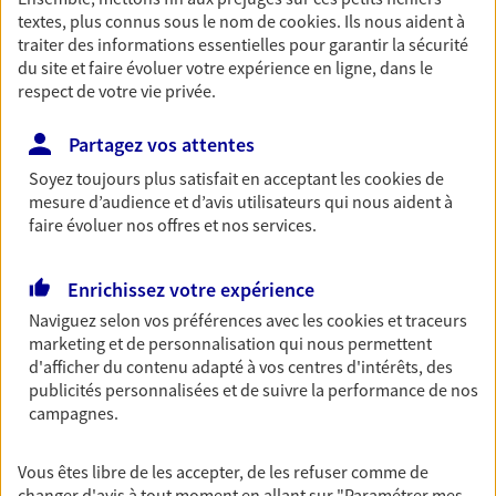
textes, plus connus sous le nom de
cookies
. Ils nous aident à
Découvrir les offres Épargne
traiter des informations essentielles pour garantir la sécurité
du site et faire évoluer votre expérience en ligne, dans le
respect de votre vie privée.
Retraite
Préparez sereinement ce nouveau chapitre de
Partagez vos attentes
votre vie avec les conseils d'un expert. Découvrez
notre solution PER (Plan Epargne Retraite)
Soyez toujours plus satisfait en acceptant les
cookies
de
spécialement conçue pour la retraite.
mesure d’audience et d’avis utilisateurs qui nous aident à
faire évoluer nos offres et nos services.
Découvrir l'offre Retraite
Enrichissez votre expérience
Prévoyance
Naviguez selon vos préférences avec les
cookies et traceurs
marketing et de personnalisation qui nous permettent
Pour un avenir serein, assurez-vous avec notre
d'afficher du contenu adapté à vos centres d'intérêts, des
contrat prévoyance. Préservez vos proches en cas
publicités personnalisées et de suivre la performance de nos
d'accident ou de maladie en optant pour les
campagnes.
garanties incapacité temporaire totale de travail,
invalidité ou de décès.
Vous êtes libre de les accepter, de les refuser comme de
Découvrir l'offre Prévoyance
changer d'avis à tout moment en allant sur
"Paramétrer mes