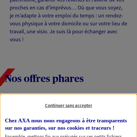
proches en cas d’imprévus… Où que vous soyez,
je m’adapte à votre emploi du temps : un rendez-
vous physique à votre domicile ou sur votre lieu de
travail, une visio. Je suis là pour échanger avec
vous !
Nos offres phares
Épargne
Continuer sans accepter
Réalisez vos projets grâce à votre épargne : achat
immobilier, études des enfants ou voyage autour
Chez AXA nous nous engageons à être transparents
du monde… Épargnez à votre rythme et
sur nos garanties, sur nos
cookies et traceurs
!
simplement, selon votre profil.
Ensemble, mettons fin aux préjugés sur ces petits fichiers