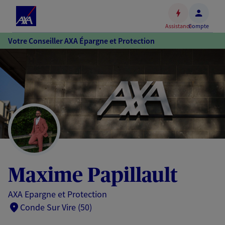
Espace
client
Assistance
Compte
Accéder
Votre Conseiller AXA Épargne et Protection
au
contenu
principal
Accéder
au
pied
de
page
Maxime Papillault
AXA Epargne et Protection
Conde Sur Vire (50)