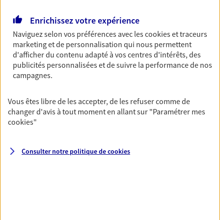
Découvrir les offres Épargne
Enrichissez votre expérience
Naviguez selon vos préférences avec les
cookies et traceurs
marketing et de personnalisation qui nous permettent
Retraite
d'afficher du contenu adapté à vos centres d'intérêts, des
Préparez sereinement ce nouveau chapitre de
publicités personnalisées et de suivre la performance de nos
votre vie avec les conseils d'un expert. Découvrez
campagnes.
notre solution PER (Plan Epargne Retraite)
spécialement conçue pour la retraite.
Vous êtes libre de les accepter, de les refuser comme de
Découvrir l'offre Retraite
changer d'avis à tout moment en allant sur
"Paramétrer mes
cookies
"
Prévoyance
Consulter notre politique de
cookies
Pour un avenir serein, assurez-vous avec notre
contrat prévoyance. Préservez vos proches en cas
d'accident ou de maladie en optant pour les
garanties incapacité temporaire totale de travail,
invalidité ou de décès.
Découvrir l'offre Prévoyance