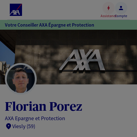
Espace
client
Assistance
Compte
Accéder
Votre Conseiller AXA Épargne et Protection
au
contenu
principal
Accéder
au
pied
de
page
Florian Porez
AXA Epargne et Protection
Viesly (59)