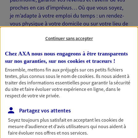
proches en cas d’imprévus… Où que vous soyez,
je m’adapte à votre emploi du temps : un rendez-
vous physique à votre domicile ou sur votre lieu de
travail, une visio. Je suis là pour échanger avec
Continuer sans accepter
vous !
Chez AXA nous nous engageons à être transparents
sur nos garanties, sur nos
cookies et traceurs
!
Ensemble, mettons fin aux préjugés sur ces petits fichiers
textes, plus connus sous le nom de
cookies
. Ils nous aident à
Nos offres phares
traiter des informations essentielles pour garantir la sécurité
du site et faire évoluer votre expérience en ligne, dans le
respect de votre vie privée.
Épargne
Partagez vos attentes
Réalisez vos projets grâce à votre épargne : achat
Soyez toujours plus satisfait en acceptant les
cookies
de
immobilier, études des enfants ou voyage autour
mesure d’audience et d’avis utilisateurs qui nous aident à
du monde… Épargnez à votre rythme et
faire évoluer nos offres et nos services.
simplement, selon votre profil.