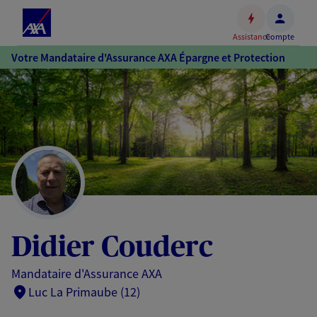
Espace
client
Assistance
Compte
Accéder
Votre Mandataire d'Assurance AXA Épargne et Protection
au
contenu
principal
Accéder
au
pied
de
page
Didier Couderc
Mandataire d'Assurance AXA
Luc La Primaube (12)