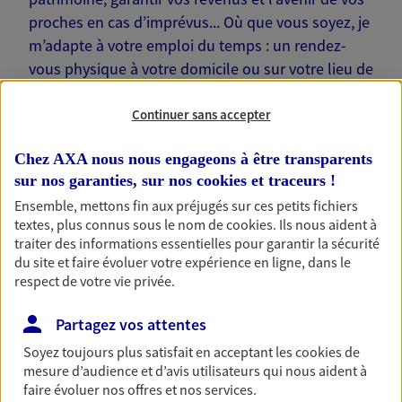
proches en cas d’imprévus... Où que vous soyez, je
m’adapte à votre emploi du temps : un rendez-
vous physique à votre domicile ou sur votre lieu de
travail… Je suis là pour échanger avec vous !
Continuer sans accepter
Chez AXA nous nous engageons à être transparents
sur nos garanties, sur nos
cookies et traceurs
!
Nos offres phares
Ensemble, mettons fin aux préjugés sur ces petits fichiers
textes, plus connus sous le nom de
cookies
. Ils nous aident à
traiter des informations essentielles pour garantir la sécurité
du site et faire évoluer votre expérience en ligne, dans le
respect de votre vie privée.
Épargne
Réalisez vos projets grâce à votre épargne : achat
Partagez vos attentes
immobilier, études des enfants ou voyage autour
du monde… Épargnez à votre rythme et
Soyez toujours plus satisfait en acceptant les
cookies
de
simplement, selon votre profil.
mesure d’audience et d’avis utilisateurs qui nous aident à
faire évoluer nos offres et nos services.