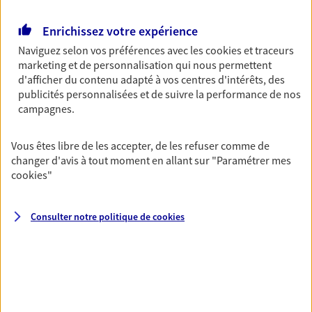
Retraite
Enrichissez votre expérience
Préparez sereinement ce nouveau chapitre de
Naviguez selon vos préférences avec les
cookies et traceurs
votre vie avec les conseils d'un expert. Découvrez
marketing et de personnalisation qui nous permettent
notre solution PER (Plan Epargne Retraite)
d'afficher du contenu adapté à vos centres d'intérêts, des
spécialement conçue pour la retraite.
publicités personnalisées et de suivre la performance de nos
campagnes.
Santé
Couvrez vos dépenses de santé ainsi que celles de
Vous êtes libre de les accepter, de les refuser comme de
votre famille avec la complémentaire santé qui
changer d'avis à tout moment en allant sur
"Paramétrer mes
vous ressemble.
cookies
"
Consulter notre politique de
cookies
Prévoyance
Pour un avenir serein, assurez-vous avec notre
contrat prévoyance. Préservez vos proches en cas
d'accident ou de maladie en optant pour les
garanties incapacité temporaire totale de travail,
invalidité ou de décès.