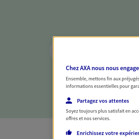
Réaliser un bilan 
de votre situation
Parce qu'avant de définir une 
Chez AXA nous nous engageon
d'établir un bon diagnosti
Ensemble, mettons fin aux préjugés 
dresser un bilan complet de 
informations essentielles pour garan
solide pour vous formuler de
besoins.
Partagez vos attentes
Soyez toujours plus satisfait en ac
offres et nos services.
Enrichissez votre expérie