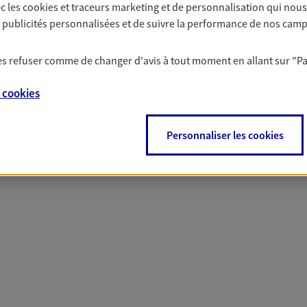
c les
cookies et traceurs
marketing et de personnalisation qui nous
solutions AXA Épargne e
es publicités personnalisées et de suivre la performance de nos cam
 les refuser comme de changer d'avis à tout moment en allant sur
"P
PARTICULIERS
PROFESSIONNELS
e
cookies
Personnaliser les cookies