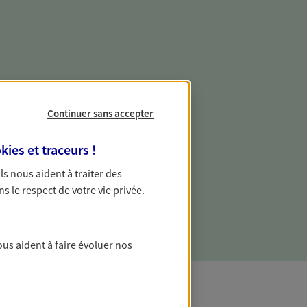
e vie professionnelle et
vée
Continuer sans accepter
 écoute pour vous proposer des
kies et traceurs
!
les couvrant les risques liés à votre
 Ils nous aident à traiter des
es risques liés à votre vie privée. Un seul
ns le respect de votre vie privée.
ous vos besoins, ça change tout.
ous aident à faire évoluer nos