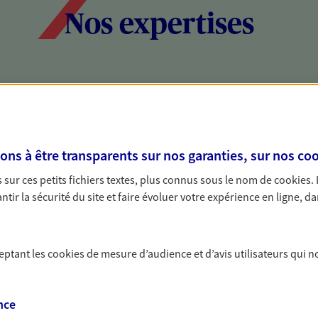
Nos expertises
social et patrimonial
Protéger votr
votre vie pri
stratégie, il est nécessaire
Nous sommes à votre
s à être transparents sur nos garanties, sur nos
coo
c, nous vous accompagnons pour
solutions assurantiel
sur ces petits fichiers textes, plus connus sous le nom de
cookies
.
votre situation. Une analyse
activité, mais aussi l
tir la sécurité du site et faire évoluer votre expérience en ligne, da
s conseils cohérents avec vos
interlocuteur pour t
ceptant les
cookies
de mesure d’audience et d’avis utilisateurs qui n
nce