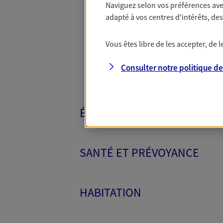
Naviguez selon vos préférences ave
Toutes nos 
adapté à vos centres d'intérêts, d
Vous êtes libre de les accepter, de
Consulter notre politique d
ÉPARGNE ET RETRAITE
SANTÉ ET PRÉVOYANCE
HABITATION