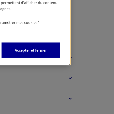
 permettent d'afficher du contenu
t Protection
pagnes.
aramétrer mes
cookies
"
Accepter et fermer