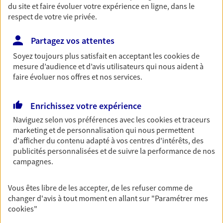
du site et faire évoluer votre expérience en ligne, dans le
Retraite
respect de votre vie privée.
Préparez sereinement ce nouveau chapitre de
votre vie avec les conseils d'un expert. Découvrez
Partagez vos attentes
notre solution PER (Plan Epargne Retraite)
Soyez toujours plus satisfait en acceptant les
cookies
de
spécialement conçue pour la retraite.
mesure d’audience et d’avis utilisateurs qui nous aident à
faire évoluer nos offres et nos services.
Santé
Couvrez vos dépenses de santé ainsi que celles de
Enrichissez votre expérience
votre famille avec la complémentaire santé qui
Naviguez selon vos préférences avec les
cookies et traceurs
vous ressemble.
marketing et de personnalisation qui nous permettent
d'afficher du contenu adapté à vos centres d'intérêts, des
publicités personnalisées et de suivre la performance de nos
Prévoyance
campagnes.
Pour un avenir serein, assurez-vous avec notre
contrat prévoyance. Préservez vos proches en cas
Vous êtes libre de les accepter, de les refuser comme de
d'accident ou de maladie en optant pour les
changer d'avis à tout moment en allant sur
"Paramétrer mes
garanties incapacité temporaire totale de travail,
cookies
"
invalidité ou de décès.