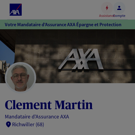
Espace
client
Assistance
Compte
Accéder
Votre Mandataire d'Assurance AXA Épargne et Protection
au
contenu
principal
Accéder
au
pied
de
page
Clement Martin
Mandataire d'Assurance AXA
Richwiller (68)