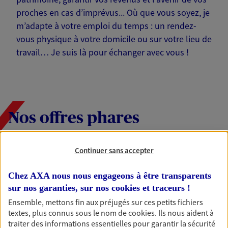
proches en cas d’imprévus... Où que vous soyez, je
m’adapte à votre emploi du temps : un rendez-
vous physique à votre domicile ou sur votre lieu de
travail… Je suis là pour échanger avec vous !
Nos offres phares
Continuer sans accepter
Épargne
Chez AXA nous nous engageons à être transparents
Réalisez vos projets grâce à votre épargne : achat
immobilier, études des enfants ou voyage autour
sur nos garanties, sur nos
cookies et traceurs
!
du monde… Épargnez à votre rythme et
Ensemble, mettons fin aux préjugés sur ces petits fichiers
simplement, selon votre profil.
textes, plus connus sous le nom de
cookies
. Ils nous aident à
traiter des informations essentielles pour garantir la sécurité