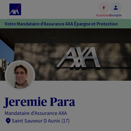
Espace
client
Assistance
Compte
Accéder
Votre Mandataire d'Assurance AXA Épargne et Protection
au
contenu
principal
Accéder
au
pied
de
page
Jeremie Para
Mandataire d'Assurance AXA
Saint Sauveur D Aunis (17)