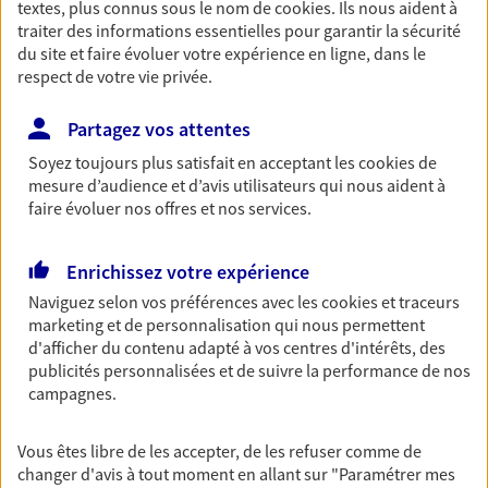
textes, plus connus sous le nom de
cookies
. Ils nous aident à
Retraite
traiter des informations essentielles pour garantir la sécurité
du site et faire évoluer votre expérience en ligne, dans le
Préparez sereinement ce nouveau chapitre de
respect de votre vie privée.
votre vie avec les conseils d'un expert. Découvrez
notre solution PER (Plan Epargne Retraite)
spécialement conçue pour la retraite.
Partagez vos attentes
Soyez toujours plus satisfait en acceptant les
cookies
de
mesure d’audience et d’avis utilisateurs qui nous aident à
Santé
faire évoluer nos offres et nos services.
Couvrez vos dépenses de santé ainsi que celles de
votre famille avec la complémentaire santé qui
Enrichissez votre expérience
vous ressemble.
Naviguez selon vos préférences avec les
cookies et traceurs
marketing et de personnalisation qui nous permettent
Prévoyance
d'afficher du contenu adapté à vos centres d'intérêts, des
publicités personnalisées et de suivre la performance de nos
Pour un avenir serein, assurez-vous avec notre
campagnes.
contrat prévoyance. Préservez vos proches en cas
d'accident ou de maladie en optant pour les
garanties incapacité temporaire totale de travail,
Vous êtes libre de les accepter, de les refuser comme de
invalidité ou de décès.
changer d'avis à tout moment en allant sur
"Paramétrer mes