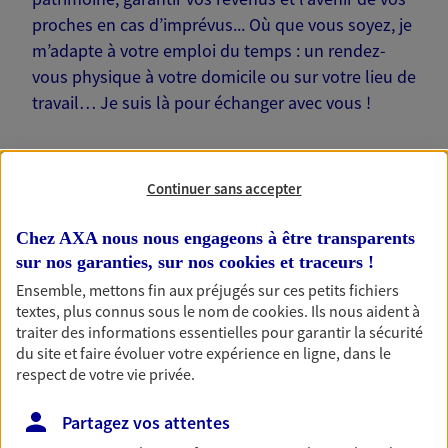
proches en cas d’imprévus... Où que vous soyez, je
m’adapte à votre emploi du temps : un rendez-
vous physique à votre domicile ou sur votre lieu de
travail… Je suis là pour échanger avec vous !
Continuer sans accepter
Nos offres phares
Chez AXA nous nous engageons à être transparents
sur nos garanties, sur nos
cookies et traceurs
!
Ensemble, mettons fin aux préjugés sur ces petits fichiers
textes, plus connus sous le nom de
cookies
. Ils nous aident à
Épargne
traiter des informations essentielles pour garantir la sécurité
Réalisez vos projets grâce à votre épargne : achat
du site et faire évoluer votre expérience en ligne, dans le
immobilier, études des enfants ou voyage autour
respect de votre vie privée.
du monde… Épargnez à votre rythme et
simplement, selon votre profil.
Partagez vos attentes