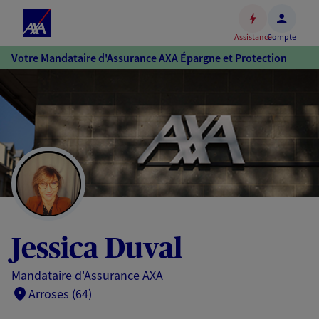
Espace
client
Assistance
Compte
Accéder
Votre Mandataire d'Assurance AXA Épargne et Protection
au
contenu
principal
Accéder
au
pied
de
page
Jessica Duval
Mandataire d'Assurance AXA
Arroses (64)