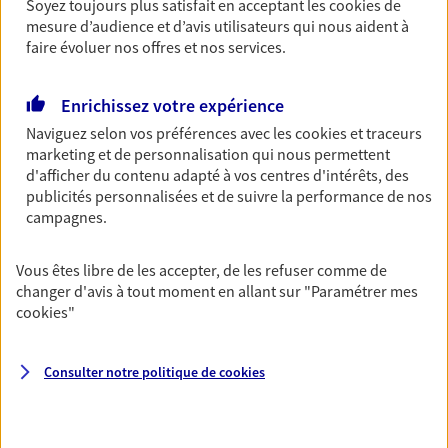
Soyez toujours plus satisfait en acceptant les
cookies
de
Retraite
mesure d’audience et d’avis utilisateurs qui nous aident à
faire évoluer nos offres et nos services.
Préparez sereinement ce nouveau chapitre de
votre vie avec les conseils d'un expert. Découvrez
notre solution PER (Plan Epargne Retraite)
Enrichissez votre expérience
spécialement conçue pour la retraite.
Naviguez selon vos préférences avec les
cookies et traceurs
marketing et de personnalisation qui nous permettent
d'afficher du contenu adapté à vos centres d'intérêts, des
Santé
publicités personnalisées et de suivre la performance de nos
Couvrez vos dépenses de santé ainsi que celles de
campagnes.
votre famille avec la complémentaire santé qui
vous ressemble.
Vous êtes libre de les accepter, de les refuser comme de
changer d'avis à tout moment en allant sur
"Paramétrer mes
cookies
"
Prévoyance
Pour un avenir serein, assurez-vous avec notre
contrat prévoyance. Préservez vos proches en cas
Consulter notre politique de
cookies
d'accident ou de maladie en optant pour les
garanties incapacité temporaire totale de travail,
invalidité ou de décès.