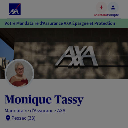
Espace
client
Assistance
Compte
Accéder
Votre Mandataire d'Assurance AXA Épargne et Protection
au
contenu
principal
Accéder
au
pied
de
page
Monique Tassy
Mandataire d'Assurance AXA
Pessac (33)