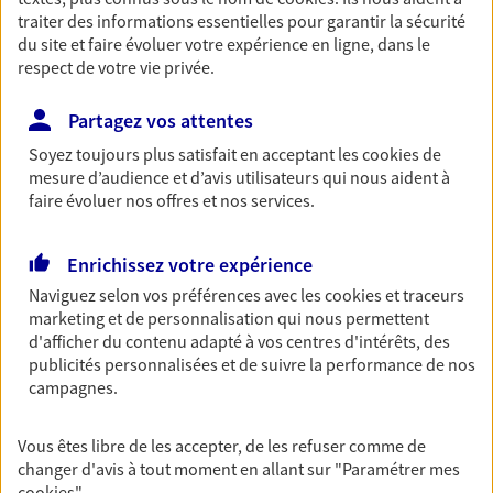
traiter des informations essentielles pour garantir la sécurité
Retraite
du site et faire évoluer votre expérience en ligne, dans le
Préparez sereinement ce nouveau chapitre de
respect de votre vie privée.
votre vie avec les conseils d'un expert. Découvrez
notre solution PER (Plan Epargne Retraite)
Partagez vos attentes
spécialement conçue pour la retraite.
Soyez toujours plus satisfait en acceptant les
cookies
de
mesure d’audience et d’avis utilisateurs qui nous aident à
Santé
faire évoluer nos offres et nos services.
Couvrez vos dépenses de santé ainsi que celles de
votre famille avec la complémentaire santé qui
Enrichissez votre expérience
vous ressemble.
Naviguez selon vos préférences avec les
cookies et traceurs
marketing et de personnalisation qui nous permettent
d'afficher du contenu adapté à vos centres d'intérêts, des
Prévoyance
publicités personnalisées et de suivre la performance de nos
Pour un avenir serein, assurez-vous avec notre
campagnes.
contrat prévoyance. Préservez vos proches en cas
d'accident ou de maladie en optant pour les
Vous êtes libre de les accepter, de les refuser comme de
garanties incapacité temporaire totale de travail,
changer d'avis à tout moment en allant sur
"Paramétrer mes
invalidité ou de décès.
cookies
"