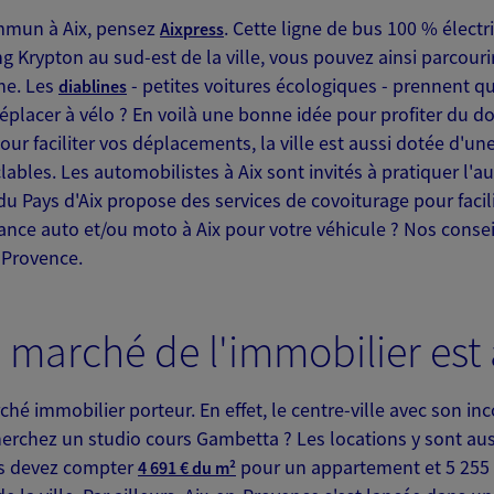
ld, 13100 Aix En Provence
ommun à Aix, pensez
. Cette ligne de bus 100 % électr
Aixpress
ng Krypton au sud-est de la ville, vous pouvez ainsi parcouri
:00
ine. Les
- petites voitures écologiques - prennent qua
diablines
 déplacer à vélo ? En voilà une bonne idée pour profiter du d
NOUS CONTACTER
our faciliter vos déplacements, la ville est aussi dotée d'un
clables. Les automobilistes à Aix sont invités à pratiquer l'a
ITE WEB
u Pays d'Aix propose des services de covoiturage pour facil
ance auto et/ou moto à Aix pour votre véhicule ? Nos cons
-Provence.
le marché de l'immobilier est 
 exclusif AXA Prévoyance &
Aix En Provence
hé immobilier porteur. En effet, le centre-ville avec son i
erchez un studio cours Gambetta ? Les locations y sont auss
us devez compter
pour un appartement et 5 255
4 691 € du m²