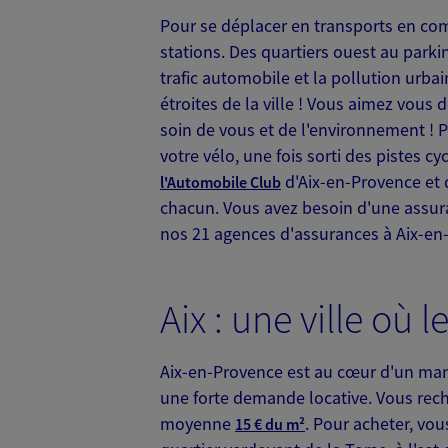
Espace Forbin 13 Place John Rewa
Pour se déplacer en transports en c
Horaires :
Ouvert
stations. Des quartiers ouest au parki
de 10:00 à 12:00
puis de 14:00 à 17
trafic automobile et la pollution urba
étroites de la ville ! Vous aimez vous
04 42 23 20 63
soin de vous et de l'environnement ! P
votre vélo, une fois sorti des pistes cy
VOIR NOTRE S
d'Aix-en-Provence et d
l'Automobile Club
chacun. Vous avez besoin d'une assur
N° Orias * (orias.fr) : 07025453
nos 21 agences d'assurances à Aix-en
Siano Anthony
Aix : une ville où 
Agent général d'assurance
Patrimoine
33 Bis Route De Marseille, 13080 
Aix-en-Provence est au cœur d'un marc
Horaires :
Ouvert
une forte demande locative. Vous rech
de 09:00 à 19:00 (sur rendez-vous)
moyenne
. Pour acheter, vo
15 € du m²