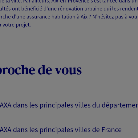
de la ville. Par ailleurs, Aix-en-Provence s'est lancée dans un 
NOUS CONTACTER
cultés ont bénéficié d'une rénovation urbaine qui les rendent
herche d'une assurance habitation à Aix ? N'hésitez pas à v
ITE WEB
 votre projet.
proche de vous
A Epargne et Protection
NOUS CONTACTER
 AXA dans les principales villes du départeme
ITE WEB
 AXA dans les principales villes de France