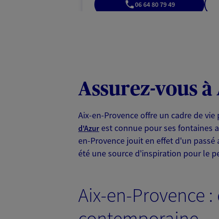
06 64 80 79 49
VOIR NOTRE S
N° Orias * (orias.fr) : 13008108
Assurez-vous à
Clement Dupuy
Agents Généraux d'assuran
Aix-en-Provence offre un cadre de vie 
4t Av Malherbe, 13100 Aix En Pro
est connue pour ses fontaines a
d'Azur
Horaires :
Ouvert
en-Provence jouit en effet d'un passé 
de 10:00 à 12:00
puis de 14:00 à 18
été une source d'inspiration pour le p
04 42 27 67 53
Aix-en-Provence : 
VOIR NOTRE S
contemporaine