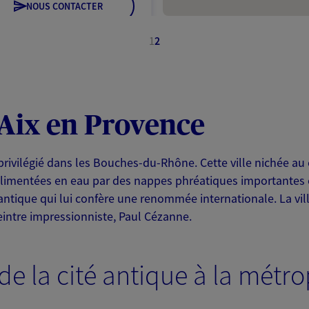
NOUS CONTACTER
ITE WEB
1
2
 Aix en Provence
ce exclusif AXA France
privilégié dans les Bouches-du-Rhône. Cette ville nichée au
vence
limentées en eau par des nappes phréatiques importantes e
antique qui lui confère une renommée internationale. La vil
:00
eintre impressionniste, Paul Cézanne.
NOUS CONTACTER
de la cité antique à la métr
ITE WEB