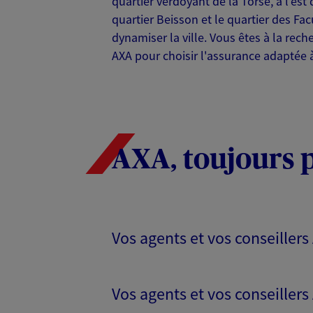
quartier verdoyant de la Torse, à l'est 
04 12 04 73 13
quartier Beisson et le quartier des Fa
dynamiser la ville. Vous êtes à la rec
VOIR NOTRE S
AXA pour choisir l'assurance adaptée à
N° Orias * (orias.fr) : 15000786
Eric Naprix
AXA, toujours 
Mandataire d'Assurance AX
13090 Aix En Provence
06 11 35 05 82
Vos agents et vos conseillers
VOIR NOTRE S
N° Orias * (orias.fr) : 07036219
Vos agents et vos conseillers