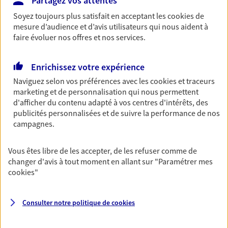
Partagez vos attentes
Découvrir les offres Épargne
Soyez toujours plus satisfait en acceptant les
cookies
de
mesure d’audience et d’avis utilisateurs qui nous aident à
faire évoluer nos offres et nos services.
Retraite
Préparez sereinement ce nouveau chapitre de
Enrichissez votre expérience
votre vie avec les conseils d'un expert. Découvrez
Naviguez selon vos préférences avec les
cookies et traceurs
notre solution PER (Plan Epargne Retraite)
marketing et de personnalisation qui nous permettent
spécialement conçue pour la retraite.
d'afficher du contenu adapté à vos centres d'intérêts, des
publicités personnalisées et de suivre la performance de nos
Découvrir l'offre Retraite
campagnes.
Prévoyance
Vous êtes libre de les accepter, de les refuser comme de
Pour un avenir serein, assurez-vous avec notre
changer d'avis à tout moment en allant sur
"Paramétrer mes
contrat prévoyance. Préservez vos proches en cas
cookies
"
d'accident ou de maladie en optant pour les
garanties incapacité temporaire totale de travail,
invalidité ou de décès.
Consulter notre politique de
cookies
Découvrir l'offre Prévoyance