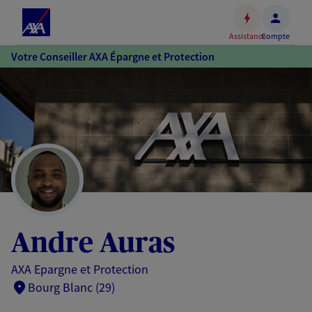
Espace
client
Assistance
Compte
Accéder
Votre Conseiller AXA Épargne et Protection
au
contenu
principal
Accéder
au
pied
de
page
Andre Auras
AXA Epargne et Protection
Bourg Blanc (29)