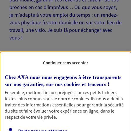
proches en cas d’imprévus… Où que vous soyez,
je m’adapte à votre emploi du temps : un rendez-
vous physique à votre domicile ou sur votre lieu de
travail, une visio. Je suis là pour échanger avec
vous !
Continuer sans accepter
Nos offres phares
Chez AXA nous nous engageons à être transparents
sur nos garanties, sur nos
cookies et traceurs
!
Ensemble, mettons fin aux préjugés sur ces petits fichiers
textes, plus connus sous le nom de
cookies
. Ils nous aident à
Épargne
traiter des informations essentielles pour garantir la sécurité
Réalisez vos projets grâce à votre épargne : achat
du site et faire évoluer votre expérience en ligne, dans le
immobilier, études des enfants ou voyage autour
respect de votre vie privée.
du monde… Épargnez à votre rythme et
simplement, selon votre profil.