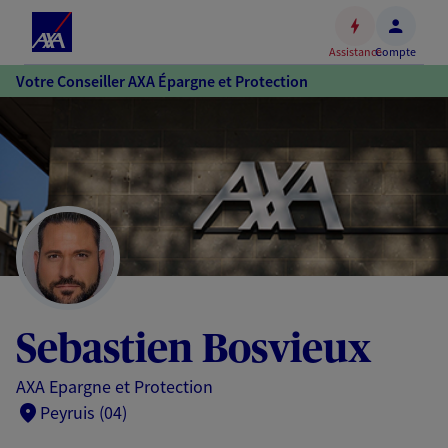
Espace
client
Assistance
Compte
Accéder
Votre Conseiller AXA Épargne et Protection
au
contenu
principal
Accéder
au
pied
de
page
Sebastien Bosvieux
AXA Epargne et Protection
Peyruis (04)