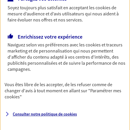
Soyez toujours plus satisfait en acceptant les
cookies
de
Découvrir les offres Épargne
mesure d’audience et d’avis utilisateurs qui nous aident à
faire évoluer nos offres et nos services.
Retraite
Préparez sereinement ce nouveau chapitre de
Enrichissez votre expérience
votre vie avec les conseils d'un expert. Découvrez
Naviguez selon vos préférences avec les
cookies et traceurs
notre solution PER (Plan Epargne Retraite)
marketing et de personnalisation qui nous permettent
spécialement conçue pour la retraite.
d'afficher du contenu adapté à vos centres d'intérêts, des
publicités personnalisées et de suivre la performance de nos
Découvrir l'offre Retraite
campagnes.
Prévoyance
Vous êtes libre de les accepter, de les refuser comme de
changer d'avis à tout moment en allant sur
"Paramétrer mes
Pour un avenir serein, assurez-vous avec notre
cookies
"
contrat prévoyance. Préservez vos proches en cas
d'accident ou de maladie en optant pour les
garanties incapacité temporaire totale de travail,
Consulter notre politique de
cookies
invalidité ou de décès.
Découvrir l'offre Prévoyance