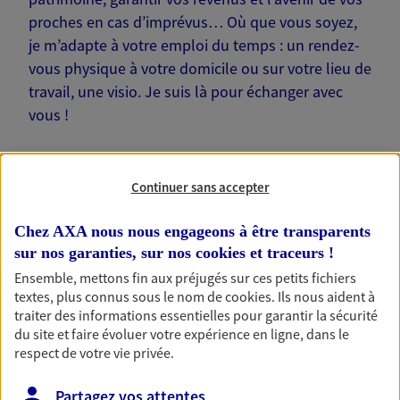
proches en cas d’imprévus… Où que vous soyez,
je m’adapte à votre emploi du temps : un rendez-
vous physique à votre domicile ou sur votre lieu de
travail, une visio. Je suis là pour échanger avec
vous !
Continuer sans accepter
Nos offres phares
Chez AXA nous nous engageons à être transparents
sur nos garanties, sur nos
cookies et traceurs
!
Ensemble, mettons fin aux préjugés sur ces petits fichiers
textes, plus connus sous le nom de
cookies
. Ils nous aident à
Épargne
traiter des informations essentielles pour garantir la sécurité
Réalisez vos projets grâce à votre épargne : achat
du site et faire évoluer votre expérience en ligne, dans le
immobilier, études des enfants ou voyage autour
respect de votre vie privée.
du monde… Épargnez à votre rythme et
simplement, selon votre profil.
Partagez vos attentes