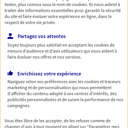
textes, plus connus sous le nom de
cookies
. Ils nous aident à
Retraite
traiter des informations essentielles pour garantir la sécurité
Préparez sereinement ce nouveau chapitre de
du site et faire évoluer votre expérience en ligne, dans le
votre vie avec les conseils d'un expert. Découvrez
respect de votre vie privée.
notre solution PER (Plan Epargne Retraite)
spécialement conçue pour la retraite.
Partagez vos attentes
Soyez toujours plus satisfait en acceptant les
cookies
de
mesure d’audience et d’avis utilisateurs qui nous aident à
Santé
faire évoluer nos offres et nos services.
Couvrez vos dépenses de santé ainsi que celles de
votre famille avec la complémentaire santé qui
vous ressemble.
Enrichissez votre expérience
Naviguez selon vos préférences avec les
cookies et traceurs
marketing et de personnalisation qui nous permettent
Prévoyance
d'afficher du contenu adapté à vos centres d'intérêts, des
Pour un avenir serein, assurez-vous avec notre
publicités personnalisées et de suivre la performance de nos
contrat prévoyance. Préservez vos proches en cas
campagnes.
d'accident ou de maladie en optant pour les
garanties incapacité temporaire totale de travail,
Vous êtes libre de les accepter, de les refuser comme de
invalidité ou de décès.
changer d'avis à tout moment en allant sur
"Paramétrer mes