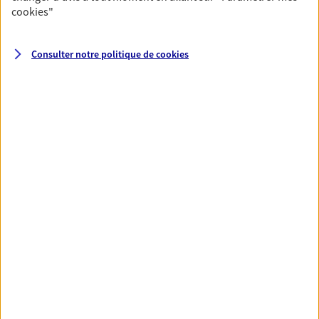
cookies
"
VOIR TOUTES NOS OFFRES
Consulter notre politique de
cookies
Nos expertises
Vous accompagner dans la
durée et la confiance
Vous accompagner dans vos projets de vie tout
au long de votre vie, c'est ainsi que nous
concevons notre métier : dans la confiance et la
proximité. C'est en apprenant à vous connaître
que nous proposons de meilleures solutions.
Etre dans l'écoute et