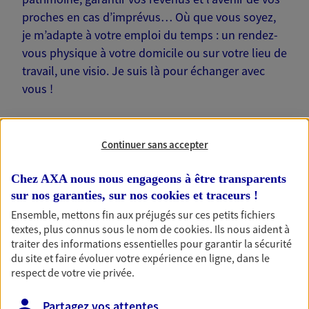
proches en cas d’imprévus… Où que vous soyez,
je m’adapte à votre emploi du temps : un rendez-
vous physique à votre domicile ou sur votre lieu de
travail, une visio. Je suis là pour échanger avec
vous !
Continuer sans accepter
Nos offres phares
Chez AXA nous nous engageons à être transparents
sur nos garanties, sur nos
cookies et traceurs
!
Ensemble, mettons fin aux préjugés sur ces petits fichiers
textes, plus connus sous le nom de
cookies
. Ils nous aident à
Épargne
traiter des informations essentielles pour garantir la sécurité
Réalisez vos projets grâce à votre épargne : achat
du site et faire évoluer votre expérience en ligne, dans le
immobilier, études des enfants ou voyage autour
respect de votre vie privée.
du monde… Épargnez à votre rythme et
simplement, selon votre profil.
Partagez vos attentes