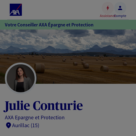
Espace
client
Assistance
Compte
Accéder
Votre Conseiller AXA Épargne et Protection
au
contenu
principal
Accéder
au
pied
de
page
Julie Conturie
AXA Epargne et Protection
Aurillac (15)