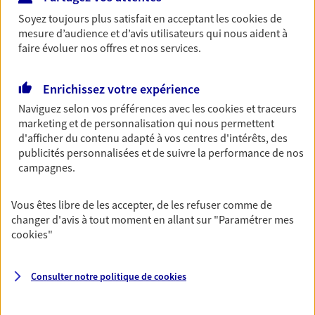
Soyez toujours plus satisfait en acceptant les
cookies
de
Découvrir les offres Épargne
mesure d’audience et d’avis utilisateurs qui nous aident à
faire évoluer nos offres et nos services.
Retraite
Préparez sereinement ce nouveau chapitre de
Enrichissez votre expérience
votre vie avec les conseils d'un expert. Découvrez
Naviguez selon vos préférences avec les
cookies et traceurs
notre solution PER (Plan Epargne Retraite)
marketing et de personnalisation qui nous permettent
spécialement conçue pour la retraite.
d'afficher du contenu adapté à vos centres d'intérêts, des
publicités personnalisées et de suivre la performance de nos
Découvrir l'offre Retraite
campagnes.
Prévoyance
Vous êtes libre de les accepter, de les refuser comme de
changer d'avis à tout moment en allant sur
"Paramétrer mes
Pour un avenir serein, assurez-vous avec notre
cookies
"
contrat prévoyance. Préservez vos proches en cas
d'accident ou de maladie en optant pour les
garanties incapacité temporaire totale de travail,
Consulter notre politique de
cookies
invalidité ou de décès.
Découvrir l'offre Prévoyance