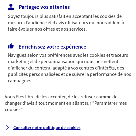
Partagez vos attentes
Découvrir les offres Épargne
Soyez toujours plus satisfait en acceptant les
cookies
de
mesure d’audience et d’avis utilisateurs qui nous aident à
Retraite
faire évoluer nos offres et nos services.
Préparez sereinement ce nouveau chapitre de
votre vie avec les conseils d'un expert. Découvrez
Enrichissez votre expérience
notre solution PER (Plan Epargne Retraite)
Naviguez selon vos préférences avec les
cookies et traceurs
spécialement conçue pour la retraite.
marketing et de personnalisation qui nous permettent
Découvrir l'offre Retraite
d'afficher du contenu adapté à vos centres d'intérêts, des
publicités personnalisées et de suivre la performance de nos
campagnes.
Prévoyance
Pour un avenir serein, assurez-vous avec notre
Vous êtes libre de les accepter, de les refuser comme de
contrat prévoyance. Préservez vos proches en cas
changer d'avis à tout moment en allant sur
"Paramétrer mes
d'accident ou de maladie en optant pour les
cookies
"
garanties incapacité temporaire totale de travail,
invalidité ou de décès.
Consulter notre politique de
cookies
Découvrir l'offre Prévoyance