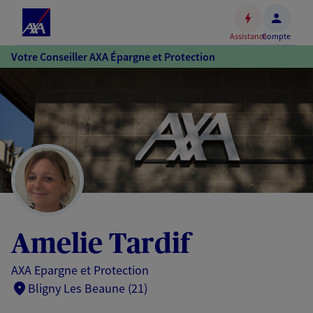
Espace
client
Assistance
Compte
Accéder
Votre Conseiller AXA Épargne et Protection
au
contenu
principal
Accéder
au
pied
de
page
Amelie Tardif
AXA Epargne et Protection
Bligny Les Beaune (21)