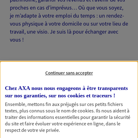
proches en cas d’imprévus… Où que vous soyez,
je m’adapte à votre emploi du temps : un rendez-
vous physique à votre domicile ou sur votre lieu de
travail, une visio. Je suis là pour échanger avec
vous !
Continuer sans accepter
Nos offres phares
Chez AXA nous nous engageons à être transparents
sur nos garanties, sur nos
cookies et traceurs
!
Ensemble, mettons fin aux préjugés sur ces petits fichiers
Épargne
textes, plus connus sous le nom de
cookies
. Ils nous aident à
Réalisez vos projets grâce à votre épargne : achat
traiter des informations essentielles pour garantir la sécurité
immobilier, études des enfants ou voyage autour
du site et faire évoluer votre expérience en ligne, dans le
du monde… Épargnez à votre rythme et
respect de votre vie privée.
simplement, selon votre profil.