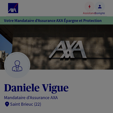
Espace
client
Assistance
Compte
Accéder
Votre Mandataire d'Assurance AXA Épargne et Protection
au
contenu
principal
Accéder
au
pied
de
page
Daniele Vigue
Mandataire d'Assurance AXA
Saint Brieuc (22)