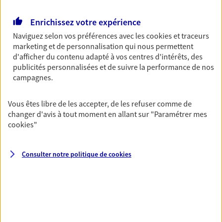
Retraite
Enrichissez votre expérience
Préparez sereinement ce nouveau chapitre de
Naviguez selon vos préférences avec les
cookies et traceurs
votre vie avec les conseils d'un expert. Découvrez
marketing et de personnalisation qui nous permettent
notre solution PER (Plan Epargne Retraite)
d'afficher du contenu adapté à vos centres d'intérêts, des
spécialement conçue pour la retraite.
publicités personnalisées et de suivre la performance de nos
campagnes.
Santé
Couvrez vos dépenses de santé ainsi que celles de
Vous êtes libre de les accepter, de les refuser comme de
votre famille avec la complémentaire santé qui
changer d'avis à tout moment en allant sur
"Paramétrer mes
vous ressemble.
cookies
"
Consulter notre politique de
cookies
Prévoyance
Pour un avenir serein, assurez-vous avec notre
contrat prévoyance. Préservez vos proches en cas
d'accident ou de maladie en optant pour les
garanties incapacité temporaire totale de travail,
invalidité ou de décès.