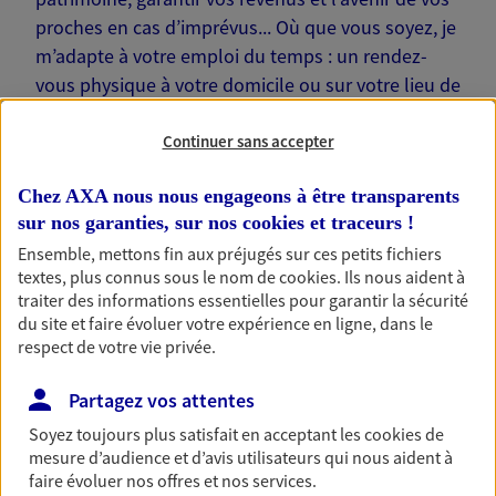
proches en cas d’imprévus... Où que vous soyez, je
m’adapte à votre emploi du temps : un rendez-
vous physique à votre domicile ou sur votre lieu de
travail… Je suis là pour échanger avec vous !
Continuer sans accepter
Chez AXA nous nous engageons à être transparents
sur nos garanties, sur nos
cookies et traceurs
!
Nos offres phares
Ensemble, mettons fin aux préjugés sur ces petits fichiers
textes, plus connus sous le nom de
cookies
. Ils nous aident à
traiter des informations essentielles pour garantir la sécurité
du site et faire évoluer votre expérience en ligne, dans le
respect de votre vie privée.
Épargne
Réalisez vos projets grâce à votre épargne : achat
Partagez vos attentes
immobilier, études des enfants ou voyage autour
du monde… Épargnez à votre rythme et
Soyez toujours plus satisfait en acceptant les
cookies
de
simplement, selon votre profil.
mesure d’audience et d’avis utilisateurs qui nous aident à
faire évoluer nos offres et nos services.