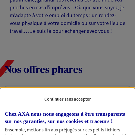
proches en cas d’imprévus... Où que vous soyez, je
m’adapte à votre emploi du temps : un rendez-
vous physique à votre domicile ou sur votre lieu de
travail… Je suis là pour échanger avec vous !
Nos offres phares
Épargne
Continuer sans accepter
Réalisez vos projets grâce à votre épargne : achat
immobilier, études des enfants ou voyage autour
Chez AXA nous nous engageons à être transparents
du monde… Épargnez à votre rythme et
sur nos garanties, sur nos
cookies et traceurs
!
simplement, selon votre profil.
Ensemble, mettons fin aux préjugés sur ces petits fichiers