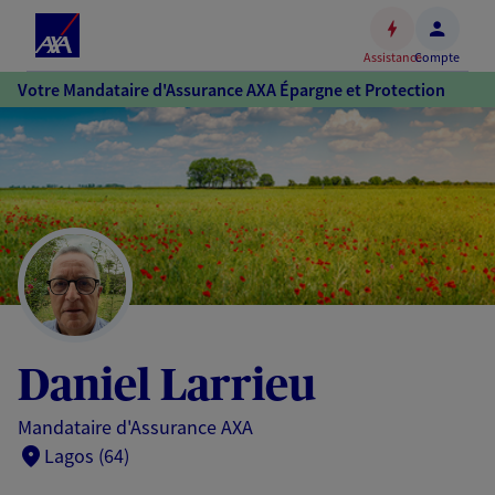
Espace
client
Assistance
Compte
Accéder
Votre Mandataire d'Assurance AXA Épargne et Protection
au
contenu
principal
Accéder
au
pied
de
page
Daniel Larrieu
Mandataire d'Assurance AXA
Lagos (64)