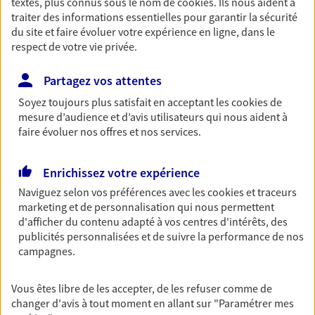
textes, plus connus sous le nom de
cookies
. Ils nous aident à
traiter des informations essentielles pour garantir la sécurité
Retraite
du site et faire évoluer votre expérience en ligne, dans le
Préparez sereinement ce nouveau chapitre de
respect de votre vie privée.
votre vie avec les conseils d'un expert. Découvrez
notre solution PER (Plan Epargne Retraite)
Partagez vos attentes
spécialement conçue pour la retraite.
Soyez toujours plus satisfait en acceptant les
cookies
de
mesure d’audience et d’avis utilisateurs qui nous aident à
Santé
faire évoluer nos offres et nos services.
Couvrez vos dépenses de santé ainsi que celles de
votre famille avec la complémentaire santé qui
Enrichissez votre expérience
vous ressemble.
Naviguez selon vos préférences avec les
cookies et traceurs
marketing et de personnalisation qui nous permettent
Prévoyance
d'afficher du contenu adapté à vos centres d'intérêts, des
publicités personnalisées et de suivre la performance de nos
Pour un avenir serein, assurez-vous avec notre
campagnes.
contrat prévoyance. Préservez vos proches en cas
d'accident ou de maladie en optant pour les
garanties incapacité temporaire totale de travail,
Vous êtes libre de les accepter, de les refuser comme de
invalidité ou de décès.
changer d'avis à tout moment en allant sur
"Paramétrer mes