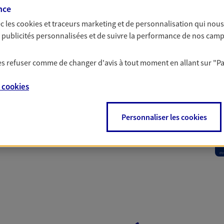
nce
 Santé
c les
cookies et traceurs
marketing et de personnalisation qui nous
es publicités personnalisées et de suivre la performance de nos cam
 aussi prendre soin de votre santé ? Avec le contrat Ma
 les refuser comme de changer d'avis à tout moment en allant sur
"P
 votre budget et situation tout en profitant de –10% sur
et plus ; et si vous êtes un travailleur non salarié.
e
cookies
on sur l’offre et ses conditions.
Personnaliser les cookies