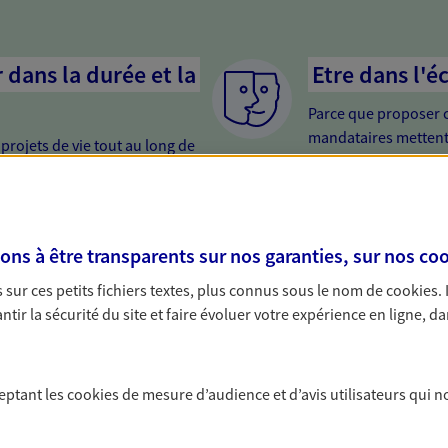
dans la durée et la
Etre dans l'é
Parce que proposer 
mandataires mettent
rojets de vie tout au long de
pour mieux comprend
us concevons notre métier : dans
en cas de difficultés.
 C'est en apprenant à vous
s de meilleures solutions.
us, tout simplement
s à être transparents sur nos garanties, sur nos
coo
e de vous, facilement joignable,
sur ces petits fichiers textes, plus connus sous le nom de
cookies
.
on de proximité est toujours une
tir la sécurité du site et faire évoluer votre expérience en ligne, da
ceptant les
cookies
de mesure d’audience et d’avis utilisateurs qui n