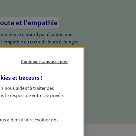
coute et l'empathie
commence d'abord par écouter, nos
 l'empathie au cœur de leurs échanges
re vos besoins et mieux vous soutenir
Continuer sans accepter
kies et traceurs
!
 Ils nous aident à traiter des
ns le respect de votre vie privée.
ous aident à faire évoluer nos