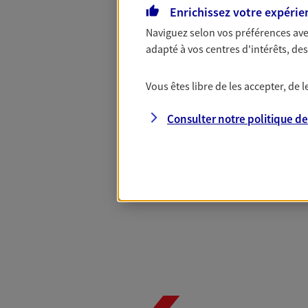
Enrichissez votre expérie
Complémentaire
Naviguez selon vos préférences ave
adapté à vos centres d'intérêts, d
Et si préserver votre budget, c’était
Vous êtes libre de les accepter, de
Santé d’AXA, adaptez vos garanties à
votre cotisation, si vous avez 60 ans 
Consulter notre politique d
Contactez-nous pour plus d’informati