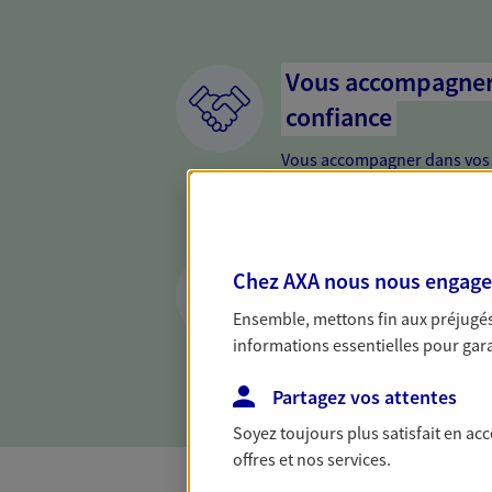
Vous accompagner 
confiance
Vous accompagner dans vos p
votre vie, c'est ainsi que no
la confiance et la proximité.
connaître que nous proposon
Etre proche de vo
Chez AXA nous nous engageon
Avoir un interlocuteur proch
Ensemble, mettons fin aux préjugés 
cela change tout. Une relati
informations essentielles pour garan
relation de qualité.
Partagez vos attentes
Soyez toujours plus satisfait en ac
offres et nos services.