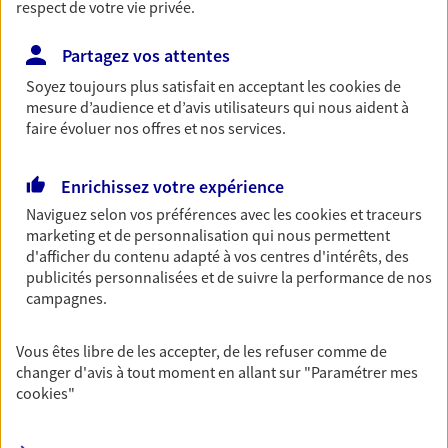
respect de votre vie privée.
Retraite
Préparez sereinement ce nouveau chapitre de
Partagez vos attentes
votre vie avec les conseils d'un expert. Découvrez
Soyez toujours plus satisfait en acceptant les
cookies
de
notre solution PER (Plan Epargne Retraite)
mesure d’audience et d’avis utilisateurs qui nous aident à
spécialement conçue pour la retraite.
faire évoluer nos offres et nos services.
Santé
Enrichissez votre expérience
Couvrez vos dépenses de santé ainsi que celles de
Naviguez selon vos préférences avec les
cookies et traceurs
votre famille avec la complémentaire santé qui
marketing et de personnalisation qui nous permettent
vous ressemble.
d'afficher du contenu adapté à vos centres d'intérêts, des
publicités personnalisées et de suivre la performance de nos
campagnes.
Prévoyance
Pour un avenir serein, assurez-vous avec notre
Vous êtes libre de les accepter, de les refuser comme de
contrat prévoyance. Préservez vos proches en cas
changer d'avis à tout moment en allant sur
"Paramétrer mes
d'accident ou de maladie en optant pour les
cookies
"
garanties incapacité temporaire totale de travail,
invalidité ou de décès.