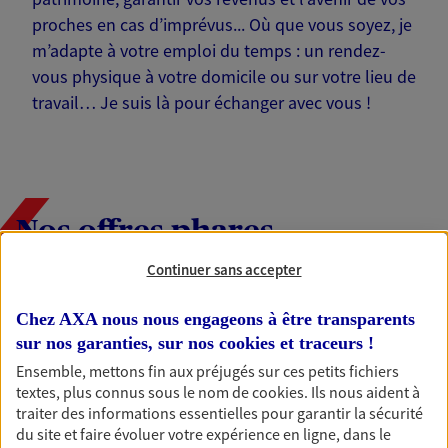
proches en cas d’imprévus... Où que vous soyez, je
m’adapte à votre emploi du temps : un rendez-
vous physique à votre domicile ou sur votre lieu de
travail… Je suis là pour échanger avec vous !
Nos offres phares
Continuer sans accepter
Épargne
Chez AXA nous nous engageons à être transparents
sur nos garanties, sur nos
cookies et traceurs
!
Réalisez vos projets grâce à votre épargne : achat
immobilier, études des enfants ou voyage autour
Ensemble, mettons fin aux préjugés sur ces petits fichiers
du monde… Épargnez à votre rythme et
textes, plus connus sous le nom de
cookies
. Ils nous aident à
simplement, selon votre profil.
traiter des informations essentielles pour garantir la sécurité
du site et faire évoluer votre expérience en ligne, dans le