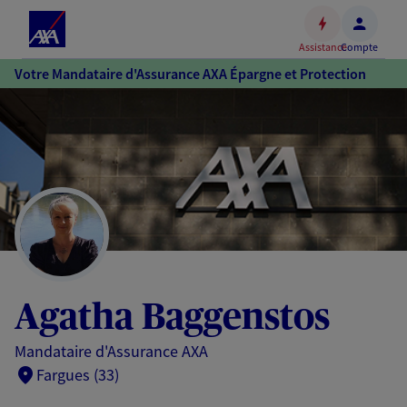
Espace
client
Assistance
Compte
Accéder
Votre Mandataire d'Assurance AXA Épargne et Protection
au
contenu
principal
Accéder
au
pied
de
page
Agatha Baggenstos
Mandataire d'Assurance AXA
Fargues (33)