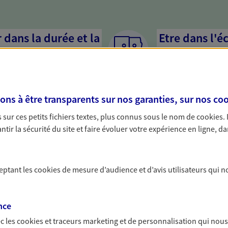
dans la durée et la
Etre dans l'é
Parce que proposer 
mandataires mettent
rojets de vie tout au long de
pour mieux comprend
us concevons notre métier : dans
en cas de difficultés.
s à être transparents sur nos garanties, sur nos
coo
 C'est en apprenant à vous
s de meilleures solutions.
sur ces petits fichiers textes, plus connus sous le nom de
cookies
.
tir la sécurité du site et faire évoluer votre expérience en ligne, da
ceptant les
cookies
de mesure d’audience et d’avis utilisateurs qui n
solutions AXA Épargne e
nce
c les
cookies et traceurs
marketing et de personnalisation qui nous