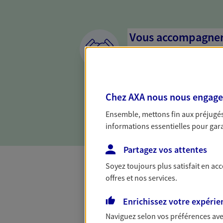
Vous accompagner 
confiance
Vous accompagner dans vos p
votre vie, c'est ainsi que no
Chez AXA nous nous engageon
la confiance et la proximité.
connaître que nous proposon
Ensemble, mettons fin aux préjugés 
informations essentielles pour garan
Partagez vos attentes
Soyez toujours plus satisfait en ac
offres et nos services.
Toutes nos 
Enrichissez votre expérie
Naviguez selon vos préférences ave