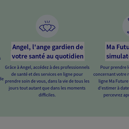
Angel, l'ange gardien de
Ma Futu
votre santé au quotidien
simulat
s
Grâce à Angel, accédez à des professionnels
Pour prendre l
de santé et des services en ligne pour
concernant votre r
de
prendre soin de vous, dans la vie de tous les
ligne Ma Future
jours tout autant que dans les moments
d'estimer à dat
difficiles.
percevrez apr