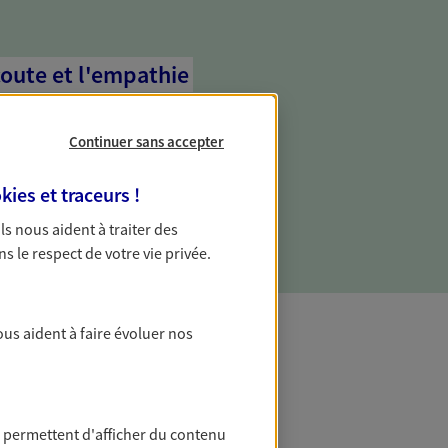
coute et l'empathie
commence d'abord par écouter, nos
 l'empathie au cœur de leurs échanges
Continuer sans accepter
re vos besoins et mieux vous soutenir
kies et traceurs
!
 Ils nous aident à traiter des
ns le respect de votre vie privée.
ous aident à faire évoluer nos
t Protection
 permettent d'afficher du contenu