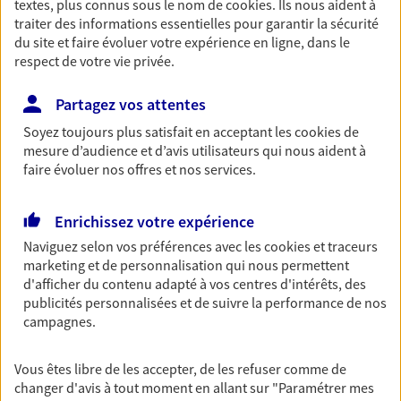
textes, plus connus sous le nom de
cookies
. Ils nous aident à
Retraite
traiter des informations essentielles pour garantir la sécurité
du site et faire évoluer votre expérience en ligne, dans le
Préparez sereinement ce nouveau chapitre de
respect de votre vie privée.
votre vie avec les conseils d'un expert. Découvrez
notre solution PER (Plan Epargne Retraite)
Partagez vos attentes
spécialement conçue pour la retraite.
Soyez toujours plus satisfait en acceptant les
cookies
de
mesure d’audience et d’avis utilisateurs qui nous aident à
Santé
faire évoluer nos offres et nos services.
Couvrez vos dépenses de santé ainsi que celles de
votre famille avec la complémentaire santé qui
Enrichissez votre expérience
vous ressemble.
Naviguez selon vos préférences avec les
cookies et traceurs
marketing et de personnalisation qui nous permettent
Prévoyance
d'afficher du contenu adapté à vos centres d'intérêts, des
publicités personnalisées et de suivre la performance de nos
Pour un avenir serein, assurez-vous avec notre
campagnes.
contrat prévoyance. Préservez vos proches en cas
d'accident ou de maladie en optant pour les
garanties incapacité temporaire totale de travail,
Vous êtes libre de les accepter, de les refuser comme de
invalidité ou de décès.
changer d'avis à tout moment en allant sur
"Paramétrer mes