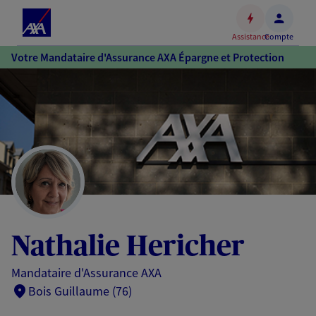
Espace
client
Assistance
Compte
Accéder
Votre Mandataire d'Assurance AXA Épargne et Protection
au
contenu
principal
Accéder
au
pied
de
page
Nathalie Hericher
Mandataire d'Assurance AXA
Bois Guillaume (76)