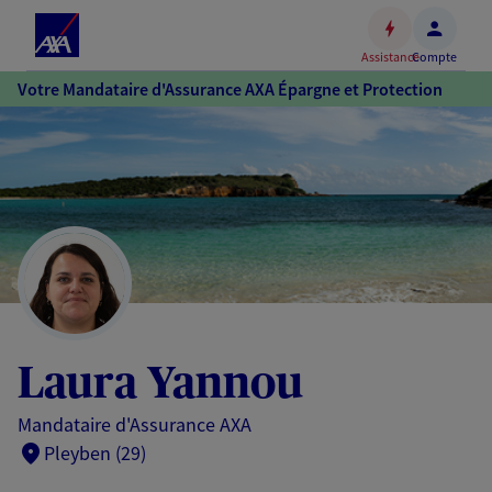
Espace
client
Assistance
Compte
Accéder
Votre Mandataire d'Assurance AXA Épargne et Protection
au
contenu
principal
Accéder
au
pied
de
page
Laura Yannou
Mandataire d'Assurance AXA
Pleyben (29)