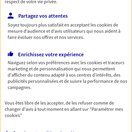
respect de votre vie privée.
Retraite
Partagez vos attentes
Préparez sereinement ce nouveau chapitre de
votre vie avec les conseils d'un expert. Découvrez
Soyez toujours plus satisfait en acceptant les
cookies
de
notre solution PER (Plan Epargne Retraite)
mesure d’audience et d’avis utilisateurs qui nous aident à
spécialement conçue pour la retraite.
faire évoluer nos offres et nos services.
Santé
Enrichissez votre expérience
Couvrez vos dépenses de santé ainsi que celles de
Naviguez selon vos préférences avec les
cookies et traceurs
votre famille avec la complémentaire santé qui
marketing et de personnalisation qui nous permettent
vous ressemble.
d'afficher du contenu adapté à vos centres d'intérêts, des
publicités personnalisées et de suivre la performance de nos
campagnes.
Prévoyance
Pour un avenir serein, assurez-vous avec notre
Vous êtes libre de les accepter, de les refuser comme de
contrat prévoyance. Préservez vos proches en cas
changer d'avis à tout moment en allant sur
"Paramétrer mes
d'accident ou de maladie en optant pour les
cookies
"
garanties incapacité temporaire totale de travail,
invalidité ou de décès.