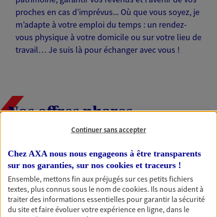
proches en cas d’imprévus... Où que vous soyez, je
m’adapte à votre emploi du temps : un rendez-
vous physique à votre domicile ou sur votre lieu de
travail… Je suis là pour échanger avec vous !
Nos offres phares
Continuer sans accepter
Chez AXA nous nous engageons à être transparents
Épargne
sur nos garanties, sur nos
cookies et traceurs
!
Réalisez vos projets grâce à votre épargne : achat
immobilier, études des enfants ou voyage autour
Ensemble, mettons fin aux préjugés sur ces petits fichiers
du monde… Épargnez à votre rythme et
textes, plus connus sous le nom de
cookies
. Ils nous aident à
simplement, selon votre profil.
traiter des informations essentielles pour garantir la sécurité
du site et faire évoluer votre expérience en ligne, dans le