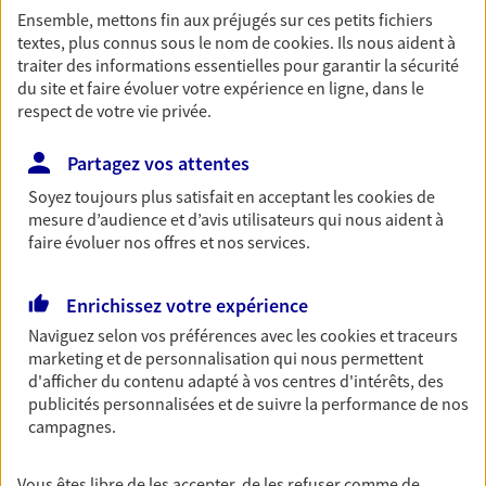
Ensemble, mettons fin aux préjugés sur ces petits fichiers
Découvrir les offres Épargne
textes, plus connus sous le nom de
cookies
. Ils nous aident à
traiter des informations essentielles pour garantir la sécurité
du site et faire évoluer votre expérience en ligne, dans le
Retraite
respect de votre vie privée.
Préparez sereinement ce nouveau chapitre de
votre vie avec les conseils d'un expert. Découvrez
Partagez vos attentes
notre solution PER (Plan Epargne Retraite)
Soyez toujours plus satisfait en acceptant les
cookies
de
spécialement conçue pour la retraite.
mesure d’audience et d’avis utilisateurs qui nous aident à
Découvrir l'offre Retraite
faire évoluer nos offres et nos services.
Enrichissez votre expérience
Prévoyance
Naviguez selon vos préférences avec les
cookies et traceurs
Pour un avenir serein, assurez-vous avec notre
marketing et de personnalisation qui nous permettent
contrat prévoyance. Préservez vos proches en cas
d'afficher du contenu adapté à vos centres d'intérêts, des
d'accident ou de maladie en optant pour les
publicités personnalisées et de suivre la performance de nos
garanties incapacité temporaire totale de travail,
campagnes.
invalidité ou de décès.
Découvrir l'offre Prévoyance
Vous êtes libre de les accepter, de les refuser comme de