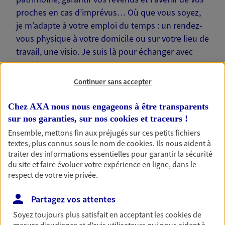
proches en cas d’imprévus… Où que vous soyez,
je m’adapte à votre emploi du temps : un rendez-
vous physique à votre domicile ou sur votre lieu de
travail, une visio. Je suis là pour échanger avec
vous !
Continuer sans accepter
Chez AXA nous nous engageons à être transparents
sur nos garanties, sur nos
cookies et traceurs
!
Nos offres phares
Ensemble, mettons fin aux préjugés sur ces petits fichiers
textes, plus connus sous le nom de
cookies
. Ils nous aident à
traiter des informations essentielles pour garantir la sécurité
du site et faire évoluer votre expérience en ligne, dans le
Épargne
respect de votre vie privée.
Réalisez vos projets grâce à votre épargne : achat
immobilier, études des enfants ou voyage autour
Partagez vos attentes
du monde… Épargnez à votre rythme et
Soyez toujours plus satisfait en acceptant les
cookies
de
simplement, selon votre profil.
mesure d’audience et d’avis utilisateurs qui nous aident à