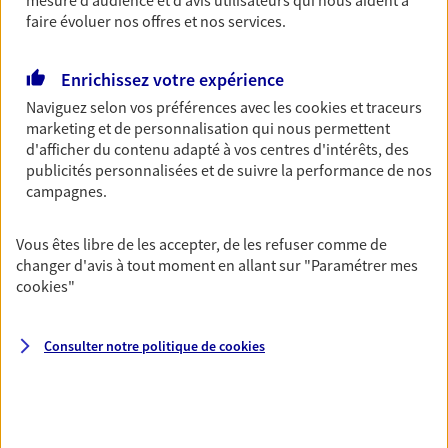
faire évoluer nos offres et nos services.
Découvrir les offres Épargne
Enrichissez votre expérience
Retraite
Naviguez selon vos préférences avec les
cookies et traceurs
Préparez sereinement ce nouveau chapitre de
marketing et de personnalisation qui nous permettent
votre vie avec les conseils d'un expert. Découvrez
d'afficher du contenu adapté à vos centres d'intérêts, des
notre solution PER (Plan Epargne Retraite)
publicités personnalisées et de suivre la performance de nos
spécialement conçue pour la retraite.
campagnes.
Découvrir l'offre Retraite
Vous êtes libre de les accepter, de les refuser comme de
changer d'avis à tout moment en allant sur
"Paramétrer mes
Prévoyance
cookies
"
Pour un avenir serein, assurez-vous avec notre
contrat prévoyance. Préservez vos proches en cas
Consulter notre politique de
cookies
d'accident ou de maladie en optant pour les
garanties incapacité temporaire totale de travail,
invalidité ou de décès.
Découvrir l'offre Prévoyance