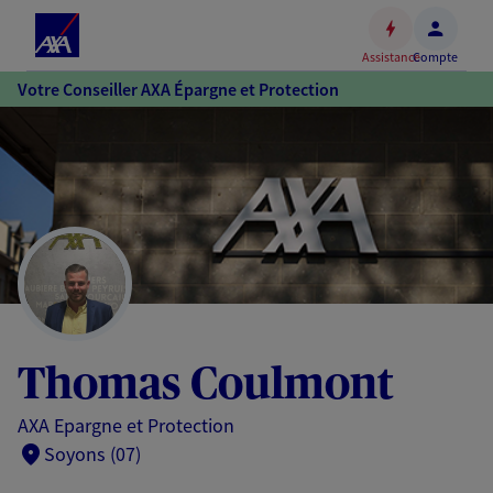
Espace
client
Assistance
Compte
Accéder
Votre Conseiller AXA Épargne et Protection
au
contenu
principal
Accéder
au
pied
de
page
Thomas Coulmont
AXA Epargne et Protection
Soyons (07)