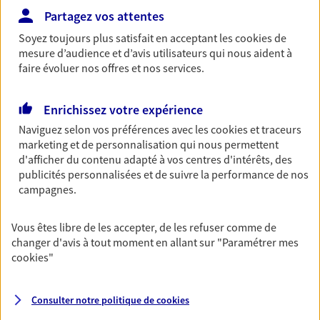
Partagez vos attentes
Découvrir les offres Épargne
Soyez toujours plus satisfait en acceptant les
cookies
de
mesure d’audience et d’avis utilisateurs qui nous aident à
Retraite
faire évoluer nos offres et nos services.
Préparez sereinement ce nouveau chapitre de
votre vie avec les conseils d'un expert. Découvrez
Enrichissez votre expérience
notre solution PER (Plan Epargne Retraite)
Naviguez selon vos préférences avec les
cookies et traceurs
spécialement conçue pour la retraite.
marketing et de personnalisation qui nous permettent
Découvrir l'offre Retraite
d'afficher du contenu adapté à vos centres d'intérêts, des
publicités personnalisées et de suivre la performance de nos
campagnes.
Prévoyance
Pour un avenir serein, assurez-vous avec notre
Vous êtes libre de les accepter, de les refuser comme de
contrat prévoyance. Préservez vos proches en cas
changer d'avis à tout moment en allant sur
"Paramétrer mes
d'accident ou de maladie en optant pour les
cookies
"
garanties incapacité temporaire totale de travail,
invalidité ou de décès.
Consulter notre politique de
cookies
Découvrir l'offre Prévoyance