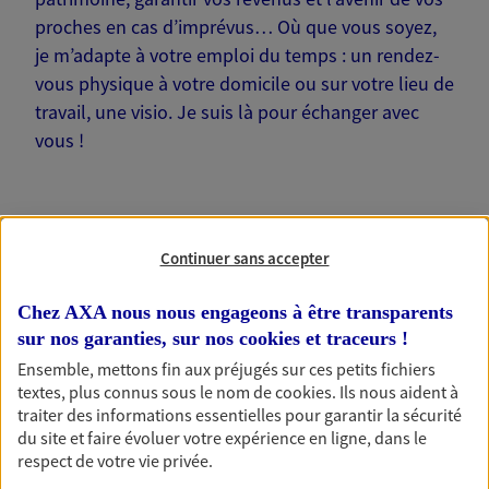
proches en cas d’imprévus… Où que vous soyez,
je m’adapte à votre emploi du temps : un rendez-
vous physique à votre domicile ou sur votre lieu de
travail, une visio. Je suis là pour échanger avec
vous !
Continuer sans accepter
Nos offres phares
Chez AXA nous nous engageons à être transparents
sur nos garanties, sur nos
cookies et traceurs
!
Ensemble, mettons fin aux préjugés sur ces petits fichiers
Épargne
textes, plus connus sous le nom de
cookies
. Ils nous aident à
Réalisez vos projets grâce à votre épargne : achat
traiter des informations essentielles pour garantir la sécurité
immobilier, études des enfants ou voyage autour
du site et faire évoluer votre expérience en ligne, dans le
du monde… Épargnez à votre rythme et
respect de votre vie privée.
simplement, selon votre profil.