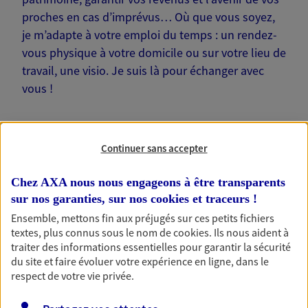
proches en cas d’imprévus… Où que vous soyez,
je m’adapte à votre emploi du temps : un rendez-
vous physique à votre domicile ou sur votre lieu de
travail, une visio. Je suis là pour échanger avec
vous !
Continuer sans accepter
Nos offres phares
Chez AXA nous nous engageons à être transparents
sur nos garanties, sur nos
cookies et traceurs
!
Ensemble, mettons fin aux préjugés sur ces petits fichiers
textes, plus connus sous le nom de
cookies
. Ils nous aident à
Épargne
traiter des informations essentielles pour garantir la sécurité
Réalisez vos projets grâce à votre épargne : achat
du site et faire évoluer votre expérience en ligne, dans le
immobilier, études des enfants ou voyage autour
respect de votre vie privée.
du monde… Épargnez à votre rythme et
simplement, selon votre profil.