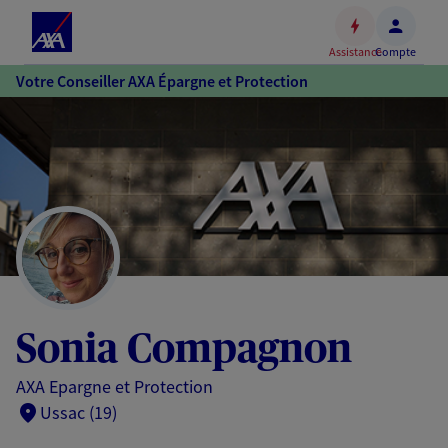
Espace
client
Assistance
Compte
Accéder
Votre Conseiller AXA Épargne et Protection
au
contenu
principal
Accéder
au
pied
de
page
Sonia Compagnon
AXA Epargne et Protection
Ussac (19)