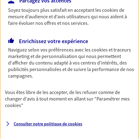
Partagez vos attentes
Découvrir les offres Épargne
Soyez toujours plus satisfait en acceptant les
cookies
de
mesure d’audience et d’avis utilisateurs qui nous aident à
faire évoluer nos offres et nos services.
Retraite
Préparez sereinement ce nouveau chapitre de
Enrichissez votre expérience
votre vie avec les conseils d'un expert. Découvrez
Naviguez selon vos préférences avec les
cookies et traceurs
notre solution PER (Plan Epargne Retraite)
marketing et de personnalisation qui nous permettent
spécialement conçue pour la retraite.
d'afficher du contenu adapté à vos centres d'intérêts, des
Découvrir l'offre Retraite
publicités personnalisées et de suivre la performance de nos
campagnes.
Prévoyance
Vous êtes libre de les accepter, de les refuser comme de
Pour un avenir serein, assurez-vous avec notre
changer d'avis à tout moment en allant sur
"Paramétrer mes
contrat prévoyance. Préservez vos proches en cas
cookies
"
d'accident ou de maladie en optant pour les
garanties incapacité temporaire totale de travail,
invalidité ou de décès.
Consulter notre politique de
cookies
Découvrir l'offre Prévoyance