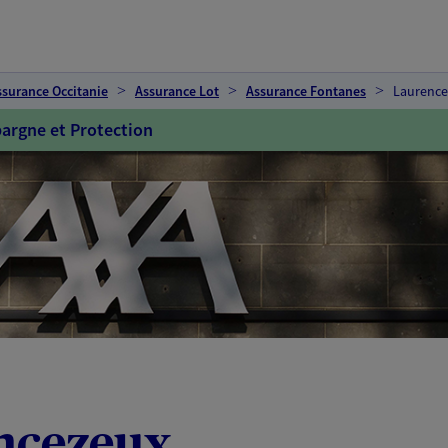
ssurance Occitanie
Assurance Lot
Assurance Fontanes
Laurence
argne et Protection
ncezeux