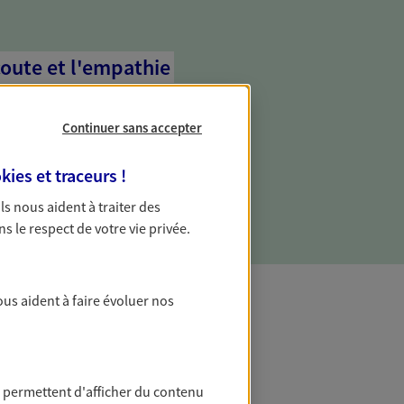
coute et l'empathie
commence d'abord par écouter, nos
 l'empathie au cœur de leurs échanges
Continuer sans accepter
re vos besoins et mieux vous soutenir
kies et traceurs
!
 Ils nous aident à traiter des
ns le respect de votre vie privée.
ous aident à faire évoluer nos
t Protection
 permettent d'afficher du contenu