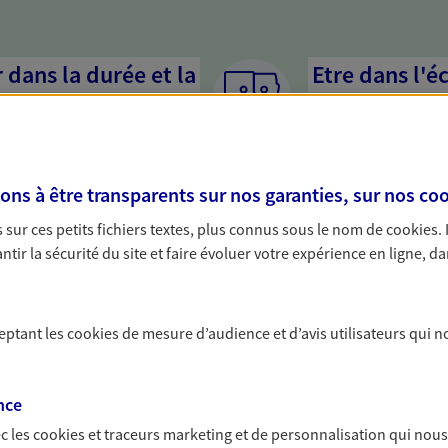
dans la durée et la
Etre dans l'é
Parce que proposer 
mandataires mettent
rojets de vie tout au long de
pour mieux comprend
us concevons notre métier : dans
en cas de difficultés.
s à être transparents sur nos garanties, sur nos
coo
 C'est en apprenant à vous
s de meilleures solutions.
sur ces petits fichiers textes, plus connus sous le nom de
cookies
.
tir la sécurité du site et faire évoluer votre expérience en ligne, da
ceptant les
cookies
de mesure d’audience et d’avis utilisateurs qui n
solutions AXA Épargne e
nce
c les
cookies et traceurs
marketing et de personnalisation qui nous