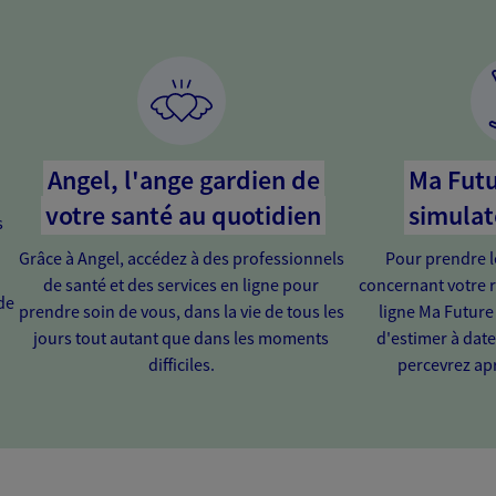
Angel, l'ange gardien de
Ma Futu
votre santé au quotidien
simulat
s
Grâce à Angel, accédez à des professionnels
Pour prendre l
de santé et des services en ligne pour
concernant votre r
de
prendre soin de vous, dans la vie de tous les
ligne Ma Future
jours tout autant que dans les moments
d'estimer à dat
difficiles.
percevrez apr