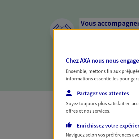
Vous accompagner 
confiance
Vous accompagner dans vos p
votre vie, c'est ainsi que no
Chez AXA nous nous engageon
la confiance et la proximité.
connaître que nous proposon
Ensemble, mettons fin aux préjugés 
informations essentielles pour garan
Partagez vos attentes
Soyez toujours plus satisfait en ac
offres et nos services.
Toutes nos 
Enrichissez votre expérie
Naviguez selon vos préférences ave