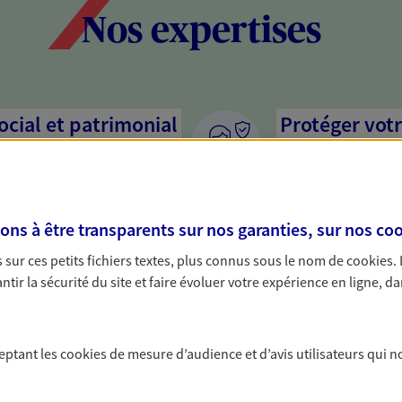
Nos expertises
social et patrimonial
Protéger votr
votre vie pri
stratégie, il est nécessaire
Nous sommes à votre
c, nous vous accompagnons pour
solutions assurantiel
s à être transparents sur nos garanties, sur nos
coo
votre situation. Une analyse
activité, mais aussi l
s conseils cohérents avec vos
interlocuteur pour t
sur ces petits fichiers textes, plus connus sous le nom de
cookies
.
tir la sécurité du site et faire évoluer votre expérience en ligne, da
s graves avec nos
Valoriser et 
yance
patrimoine
ceptant les
cookies
de mesure d’audience et d’avis utilisateurs qui n
arié ou particulier non couvert
Préparez au mieux la
 collectif ? Protégez-vous
optimisant sa valeur,