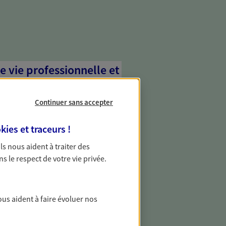
e vie professionnelle et
vée
Continuer sans accepter
 écoute pour vous proposer des
les couvrant les risques liés à votre
kies et traceurs
!
es risques liés à votre vie privée. Un seul
ous vos besoins, ça change tout.
 Ils nous aident à traiter des
ns le respect de votre vie privée.
transmettre votre
ous aident à faire évoluer nos
 transmission de votre patrimoine en
 grâce à une stratégie établie pour vous