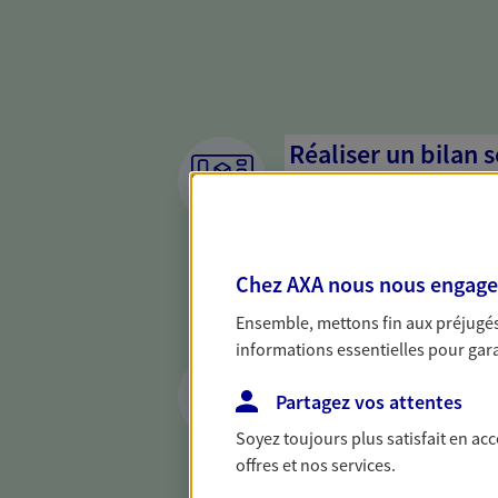
Réaliser un bilan 
de votre situation
Parce qu'avant de définir une 
d'établir un bon diagnosti
Chez AXA nous nous engageon
dresser un bilan complet de 
solide pour vous formuler de
Ensemble, mettons fin aux préjugés 
besoins.
informations essentielles pour garan
Anticiper les aléa
assurances prévo
Partagez vos attentes
Soyez toujours plus satisfait en ac
Vous êtes travailleur non sal
offres et nos services.
par un contrat de prévoyance