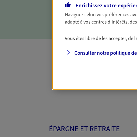
contre les conséquences d'u
Enrichissez votre expérie
incapacité, invalidité ou dé
Naviguez selon vos préférences ave
expertise.
adapté à vos centres d'intérêts, d
Vous êtes libre de les accepter, de
Consulter notre politique d
Toutes nos 
ÉPARGNE ET RETRAITE