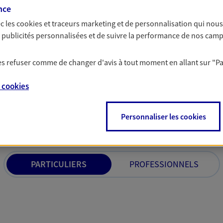
n aléa grave entraînant
par nos Conseillers.
nce
cès en vous appuyant sur notre
c les
cookies et traceurs
marketing et de personnalisation qui nous
es publicités personnalisées et de suivre la performance de nos cam
 les refuser comme de changer d'avis à tout moment en allant sur
"P
e
cookies
solutions AXA Épargne e
Personnaliser les cookies
PARTICULIERS
PROFESSIONNELS