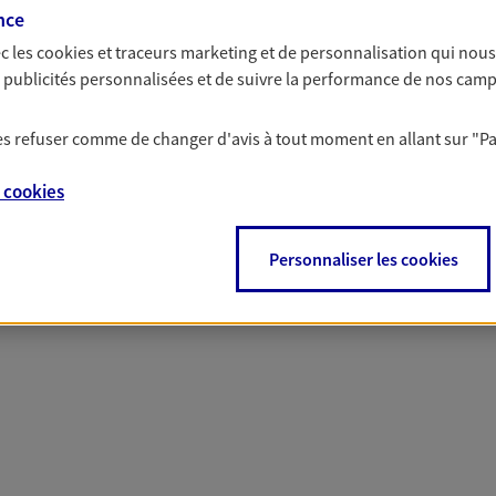
solutions AXA Épargne e
nce
c les
cookies et traceurs
marketing et de personnalisation qui nous
es publicités personnalisées et de suivre la performance de nos cam
 les refuser comme de changer d'avis à tout moment en allant sur
"P
PARTICULIERS
PROFESSIONNELS
e
cookies
Personnaliser les cookies