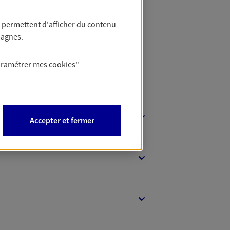
t Protection
 permettent d'afficher du contenu
pagnes.
aramétrer mes
cookies
"
Accepter et fermer