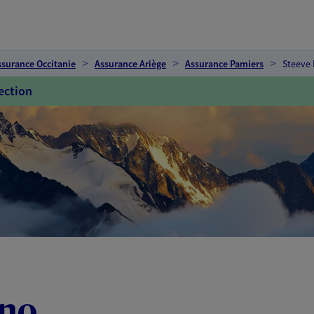
ssurance Occitanie
Assurance Ariège
Assurance Pamiers
Steeve
ection
ino