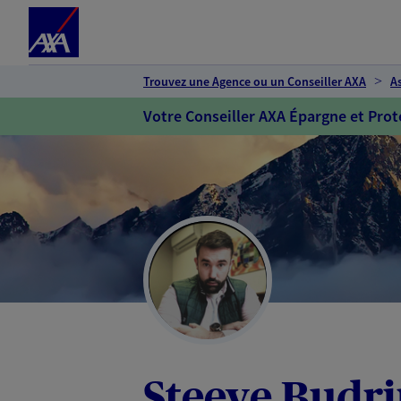
Espace client
Accéder au contenu principal
Accéder au pied de page
Trouvez une Agence ou un Conseiller AXA
A
Votre Conseiller AXA Épargne et Prot
Steeve Budr