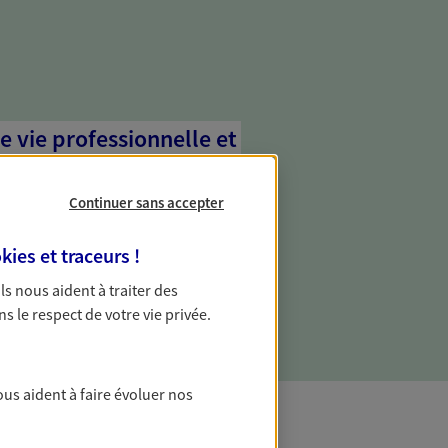
e vie professionnelle et
vée
Continuer sans accepter
 écoute pour vous proposer des
les couvrant les risques liés à votre
kies et traceurs
!
es risques liés à votre vie privée. Un seul
ous vos besoins, ça change tout.
 Ils nous aident à traiter des
ns le respect de votre vie privée.
ous aident à faire évoluer nos