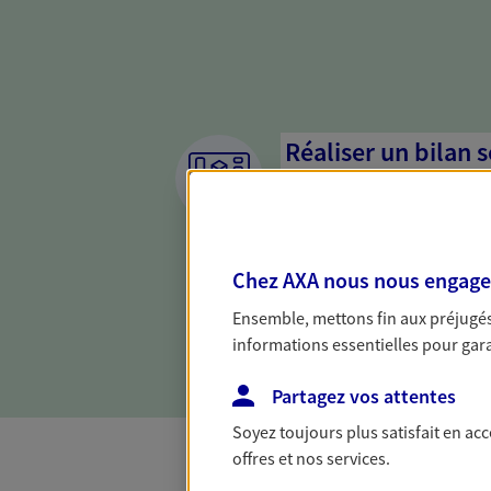
Réaliser un bilan 
de votre situation
Parce qu'avant de définir une 
d'établir un bon diagnosti
Chez AXA nous nous engageon
dresser un bilan complet de 
solide pour vous formuler de
Ensemble, mettons fin aux préjugés 
besoins.
informations essentielles pour garan
Partagez vos attentes
Soyez toujours plus satisfait en ac
offres et nos services.