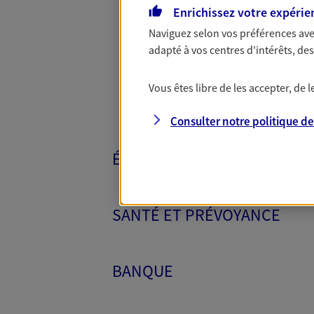
Toutes nos 
Enrichissez votre expérie
Naviguez selon vos préférences ave
adapté à vos centres d'intérêts, d
Vous êtes libre de les accepter, de
Consulter notre politique d
ÉPARGNE ET RETRAITE
SANTÉ ET PRÉVOYANCE
BANQUE