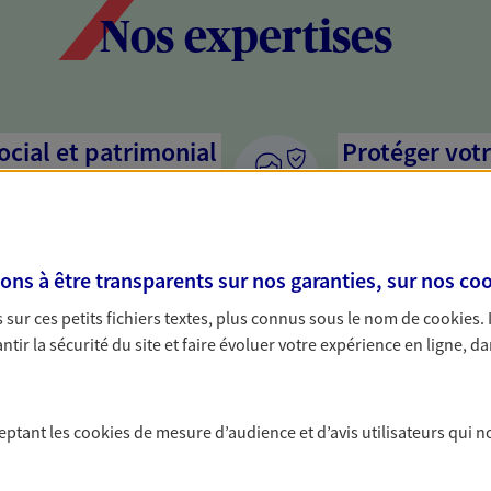
Nos expertises
social et patrimonial
Protéger votr
votre vie pri
stratégie, il est nécessaire
Nous sommes à votre
c, nous vous accompagnons pour
solutions assurantiel
s à être transparents sur nos garanties, sur nos
coo
votre situation. Une analyse
activité, mais aussi l
s conseils cohérents avec vos
interlocuteur pour t
sur ces petits fichiers textes, plus connus sous le nom de
cookies
.
tir la sécurité du site et faire évoluer votre expérience en ligne, da
ceptant les
cookies
de mesure d’audience et d’avis utilisateurs qui n