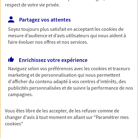
respect de votre vie privée.
Retraite
Préparez sereinement ce nouveau chapitre de
Partagez vos attentes
votre vie avec les conseils d'un expert. Découvrez
Soyez toujours plus satisfait en acceptant les
cookies
de
notre solution PER (Plan Epargne Retraite)
mesure d’audience et d’avis utilisateurs qui nous aident à
spécialement conçue pour la retraite.
faire évoluer nos offres et nos services.
Santé
Enrichissez votre expérience
Couvrez vos dépenses de santé ainsi que celles de
Naviguez selon vos préférences avec les
cookies et traceurs
votre famille avec la complémentaire santé qui
marketing et de personnalisation qui nous permettent
vous ressemble.
d'afficher du contenu adapté à vos centres d'intérêts, des
publicités personnalisées et de suivre la performance de nos
campagnes.
Prévoyance
Pour un avenir serein, assurez-vous avec notre
Vous êtes libre de les accepter, de les refuser comme de
contrat prévoyance. Préservez vos proches en cas
changer d'avis à tout moment en allant sur
"Paramétrer mes
d'accident ou de maladie en optant pour les
cookies
"
garanties incapacité temporaire totale de travail,
invalidité ou de décès.