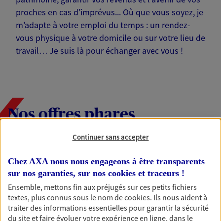
proches en cas d’imprévus... Où que vous soyez, je
m’adapte à votre emploi du temps : un rendez-
vous physique à votre domicile ou sur votre lieu de
travail… Je suis là pour échanger avec vous !
Nos offres phares
Continuer sans accepter
Épargne
Chez AXA nous nous engageons à être transparents
Réalisez vos projets grâce à votre épargne : achat
sur nos garanties, sur nos
cookies et traceurs
!
immobilier, études des enfants ou voyage autour
Ensemble, mettons fin aux préjugés sur ces petits fichiers
du monde… Épargnez à votre rythme et
textes, plus connus sous le nom de
cookies
. Ils nous aident à
simplement, selon votre profil.
traiter des informations essentielles pour garantir la sécurité
du site et faire évoluer votre expérience en ligne, dans le