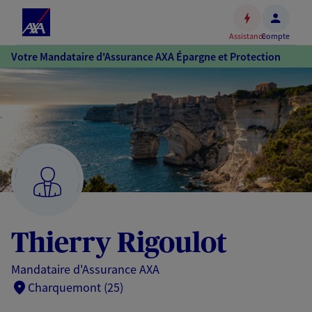
Espace
client
Assistance
Compte
Accéder
Votre Mandataire d'Assurance AXA Épargne et Protection
au
contenu
principal
Accéder
au
pied
de
page
Thierry Rigoulot
Mandataire d'Assurance AXA
Charquemont (25)