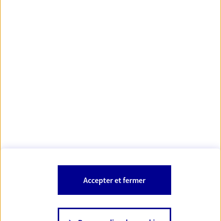
Votre Conseiller Épargne et Protection AXA JUSTIN
VEUILLET
01290 Cormoranche Sur Saone
Votre conseiller est un salarié d'AXA France Vie et d'AXA France IARD.
Les mentions légales de cette/ces entreprises d'assurance sont
Mentions légales
disponibles dans la rubrique «
» du site.
À PROPOS D'AXA
Accepter et fermer
SITES AXA