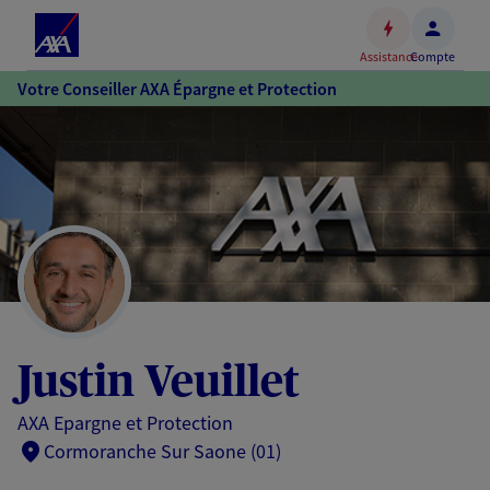
Espace
client
Assistance
Compte
Accéder
Votre Conseiller AXA Épargne et Protection
au
contenu
principal
Accéder
au
pied
de
page
Justin Veuillet
AXA Epargne et Protection
Cormoranche Sur Saone (01)