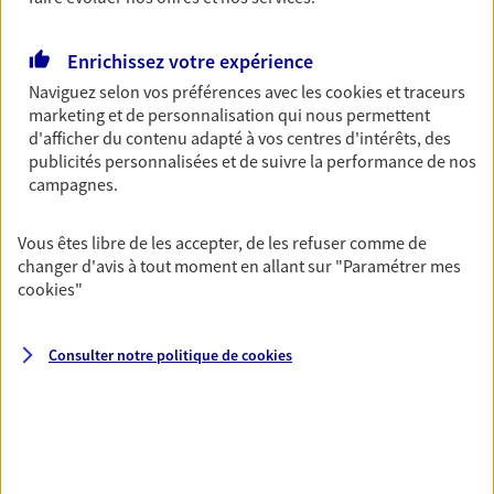
Découvrir les offres Épargne
Enrichissez votre expérience
Naviguez selon vos préférences avec les
cookies et traceurs
Retraite
marketing et de personnalisation qui nous permettent
Préparez sereinement ce nouveau chapitre de
d'afficher du contenu adapté à vos centres d'intérêts, des
votre vie avec les conseils d'un expert. Découvrez
publicités personnalisées et de suivre la performance de nos
notre solution PER (Plan Epargne Retraite)
campagnes.
spécialement conçue pour la retraite.
Vous êtes libre de les accepter, de les refuser comme de
Découvrir l'offre Retraite
changer d'avis à tout moment en allant sur
"Paramétrer mes
cookies
"
Prévoyance
Pour un avenir serein, assurez-vous avec notre
Consulter notre politique de
cookies
contrat prévoyance. Préservez vos proches en cas
d'accident ou de maladie en optant pour les
garanties incapacité temporaire totale de travail,
invalidité ou de décès.
Découvrir l'offre Prévoyance