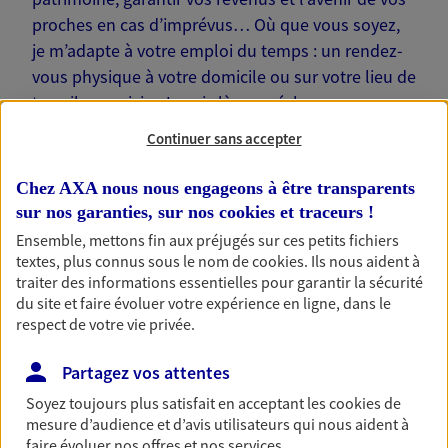
proches en cas d’imprévus… Où que vous soyez,
je m’adapte à votre emploi du temps : un rendez-
vous physique à votre domicile ou sur votre lieu de
travail, une visio. Je suis là pour échanger avec
vous !
Continuer sans accepter
Chez AXA nous nous engageons à être transparents
sur nos garanties, sur nos
cookies et traceurs
!
Ensemble, mettons fin aux préjugés sur ces petits fichiers
Nos offres phares
textes, plus connus sous le nom de
cookies
. Ils nous aident à
traiter des informations essentielles pour garantir la sécurité
du site et faire évoluer votre expérience en ligne, dans le
respect de votre vie privée.
Épargne
Partagez vos attentes
Réalisez vos projets grâce à votre épargne : achat
immobilier, études des enfants ou voyage autour
Soyez toujours plus satisfait en acceptant les
cookies
de
du monde… Épargnez à votre rythme et
mesure d’audience et d’avis utilisateurs qui nous aident à
simplement, selon votre profil.
faire évoluer nos offres et nos services.