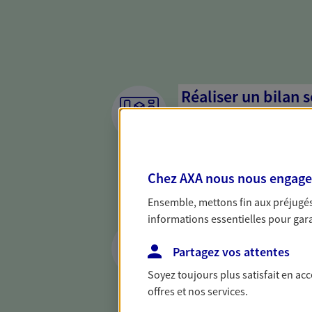
Réaliser un bilan 
de votre situation
Parce qu'avant de définir une 
d'établir un bon diagnosti
Chez AXA nous nous engageon
dresser un bilan complet de 
solide pour vous formuler de
Ensemble, mettons fin aux préjugés 
besoins.
informations essentielles pour garan
Anticiper les aléa
assurances prévo
Partagez vos attentes
Soyez toujours plus satisfait en ac
Vous êtes travailleur non sal
offres et nos services.
par un contrat de prévoyance