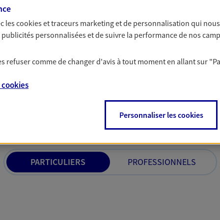
n aléa grave entraînant
nce
cès en vous appuyant sur notre
c les
cookies et traceurs
marketing et de personnalisation qui nous
es publicités personnalisées et de suivre la performance de nos cam
 les refuser comme de changer d'avis à tout moment en allant sur
"P
e
cookies
solutions AXA Épargne e
Personnaliser les cookies
PARTICULIERS
PROFESSIONNELS