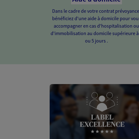
Dans le cadre de votre contrat prévoyance
bénéficiez d'une aide à domicile pour vou
accompagner en cas d'hospitalisation o
d'immobilisation au domicile supérieure à
ou 5 jours .