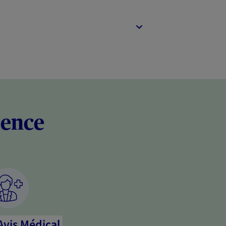
rence
Avis Médical