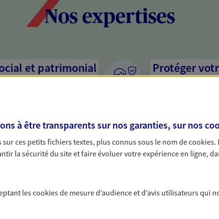
Nos expertises
social et patrimonial
Protéger votr
votre vie pri
stratégie, il est nécessaire
Nous sommes à votre
c, nous vous accompagnons pour
solutions assurantiel
s à être transparents sur nos garanties, sur nos
coo
votre situation. Une analyse
activité, mais aussi l
s conseils cohérents avec vos
interlocuteur pour t
sur ces petits fichiers textes, plus connus sous le nom de
cookies
.
tir la sécurité du site et faire évoluer votre expérience en ligne, da
s graves avec nos
Accompagner 
yance
En tant que chef d'e
ceptant les
cookies
de mesure d’audience et d’avis utilisateurs qui n
chaque jour l'avenir 
arié ou particulier non couvert
conseils pour faire l
 collectif ? Protégez-vous
famille et anticiper 