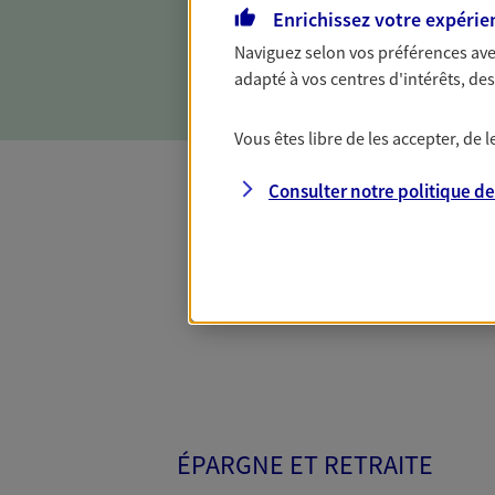
contre les conséquences d'u
Enrichissez votre expérie
incapacité, invalidité ou dé
Naviguez selon vos préférences ave
expertise.
adapté à vos centres d'intérêts, d
Vous êtes libre de les accepter, de
Consulter notre politique d
Toutes nos 
ÉPARGNE ET RETRAITE