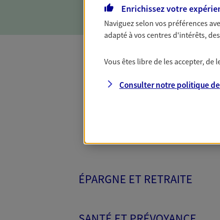
Enrichissez votre expérie
Naviguez selon vos préférences ave
adapté à vos centres d'intérêts, d
Vous êtes libre de les accepter, de
Toutes nos 
Consulter notre politique d
ÉPARGNE ET RETRAITE
SANTÉ ET PRÉVOYANCE