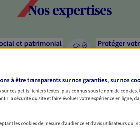
Nos expertises
social et patrimonial
Protéger votr
votre vie pri
stratégie, il est nécessaire
Nous sommes à votre
c, nous vous accompagnons pour
solutions assurantiel
s à être transparents sur nos garanties, sur nos
coo
votre situation. Une analyse
activité, mais aussi l
s conseils cohérents avec vos
interlocuteur pour t
sur ces petits fichiers textes, plus connus sous le nom de
cookies
.
tir la sécurité du site et faire évoluer votre expérience en ligne, da
rojets de vie
Vous aider à 
n, départ à la retraite… Autant
De nombreuses soluti
ceptant les
cookies
de mesure d’audience et d’avis utilisateurs qui n
sitent des solutions
fructifier votre épar
cevez un conseil d'expert
? Rien ne remplace le
PER, Livret… Faisons