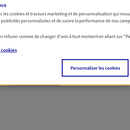
nce
c les
cookies et traceurs
marketing et de personnalisation qui nous
es publicités personnalisées et de suivre la performance de nos cam
 les refuser comme de changer d'avis à tout moment en allant sur
"P
solutions AXA Épargne e
e
cookies
Personnaliser les cookies
PARTICULIERS
PROFESSIONNELS