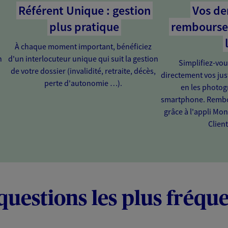
Référent Unique : gestion
Vos d
plus pratique
rembourse
À chaque moment important, bénéficiez
n
d'un interlocuteur unique qui suit la gestion
Simplifiez-vou
de votre dossier (invalidité, retraite, décès,
directement vos just
perte d'autonomie …).
en les photog
smartphone. Rembou
grâce à l'appli Mo
Client
questions les plus fréqu