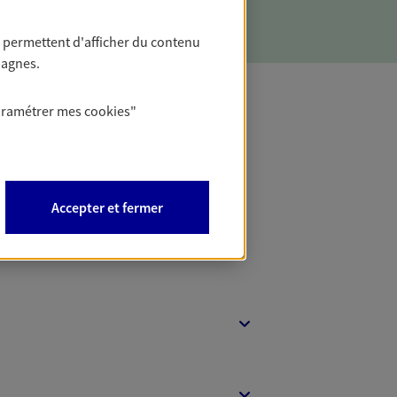
 permettent d'afficher du contenu
pagnes.
aramétrer mes
cookies
"
t Protection
Accepter et fermer