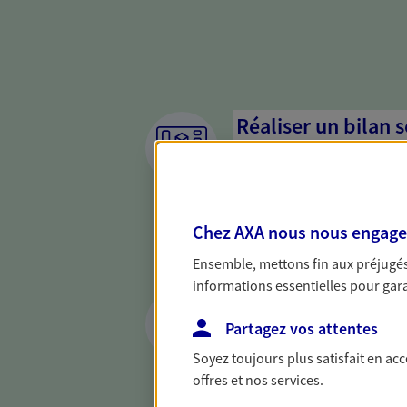
Réaliser un bilan 
de votre situation
Parce qu'avant de définir une 
d'établir un bon diagnosti
Chez AXA nous nous engageon
dresser un bilan complet de 
solide pour vous formuler de
Ensemble, mettons fin aux préjugés 
besoins.
informations essentielles pour garan
Accompagner vos p
Partagez vos attentes
Achat immobilier, installatio
Soyez toujours plus satisfait en ac
de moments de vie qui néces
offres et nos services.
d'assurance et d'épargne. Re
cohérent avec vos besoins.