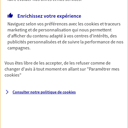
Découvrir les offres Épargne
Enrichissez votre expérience
Naviguez selon vos préférences avec les
cookies et traceurs
Retraite
marketing et de personnalisation qui nous permettent
Préparez sereinement ce nouveau chapitre de
d'afficher du contenu adapté à vos centres d'intérêts, des
votre vie avec les conseils d'un expert. Découvrez
publicités personnalisées et de suivre la performance de nos
notre solution PER (Plan Epargne Retraite)
campagnes.
spécialement conçue pour la retraite.
Vous êtes libre de les accepter, de les refuser comme de
Découvrir l'offre Retraite
changer d'avis à tout moment en allant sur
"Paramétrer mes
cookies
"
Prévoyance
Pour un avenir serein, assurez-vous avec notre
Consulter notre politique de
cookies
contrat prévoyance. Préservez vos proches en cas
d'accident ou de maladie en optant pour les
garanties incapacité temporaire totale de travail,
invalidité ou de décès.
Découvrir l'offre Prévoyance