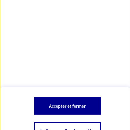
Votre Conseiller Épargne et Protection AXA NOEMIE
CUISSINAT
42300 Roanne
Votre conseiller est un salarié d'AXA France Vie et d'AXA France IARD.
Les mentions légales de cette/ces entreprises d'assurance sont
Mentions légales
disponibles dans la rubrique «
» du site.
À PROPOS D'AXA
Accepter et fermer
SITES AXA