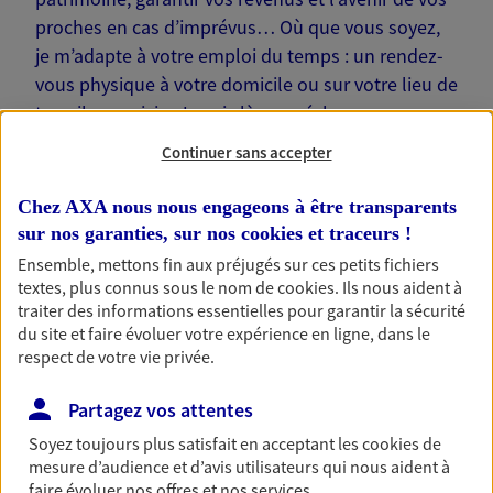
proches en cas d’imprévus… Où que vous soyez,
je m’adapte à votre emploi du temps : un rendez-
vous physique à votre domicile ou sur votre lieu de
travail, une visio. Je suis là pour échanger avec
vous !
Continuer sans accepter
Chez AXA nous nous engageons à être transparents
sur nos garanties, sur nos
cookies et traceurs
!
Ensemble, mettons fin aux préjugés sur ces petits fichiers
Nos offres phares
textes, plus connus sous le nom de
cookies
. Ils nous aident à
traiter des informations essentielles pour garantir la sécurité
du site et faire évoluer votre expérience en ligne, dans le
respect de votre vie privée.
Épargne
Partagez vos attentes
Réalisez vos projets grâce à votre épargne : achat
immobilier, études des enfants ou voyage autour
Soyez toujours plus satisfait en acceptant les
cookies
de
du monde… Épargnez à votre rythme et
mesure d’audience et d’avis utilisateurs qui nous aident à
simplement, selon votre profil.
faire évoluer nos offres et nos services.