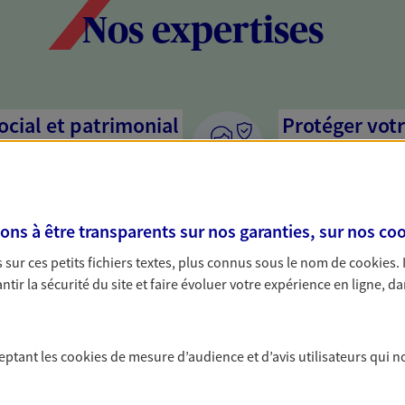
Nos expertises
social et patrimonial
Protéger votr
votre vie pri
stratégie, il est nécessaire
Nous sommes à votre
c, nous vous accompagnons pour
solutions assurantiel
s à être transparents sur nos garanties, sur nos
coo
votre situation. Une analyse
activité, mais aussi l
s conseils cohérents avec vos
interlocuteur pour t
sur ces petits fichiers textes, plus connus sous le nom de
cookies
.
tir la sécurité du site et faire évoluer votre expérience en ligne, da
tions d'épargne
Accompagner 
Achat immobilier, ins
ceptant les
cookies
de mesure d’audience et d’avis utilisateurs qui n
de moments de vie qu
ire, citoyenne… au-delà des
d'assurance et d'épa
 concrets. Nous proposons des
cohérent avec vos be