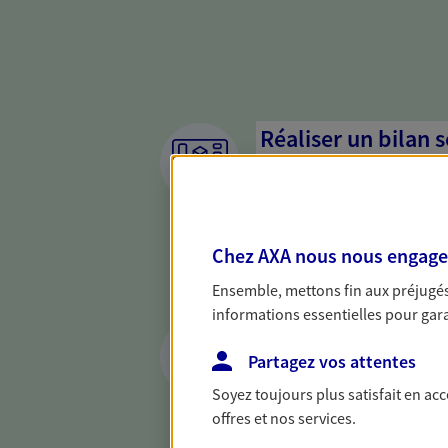
Réaliser un bilan 
de votre situation
Parce qu'avant de définir une 
d'établir un bon diagnosti
Chez AXA nous nous engageon
dresser un bilan complet de 
solide pour vous formuler de
Ensemble, mettons fin aux préjugés 
besoins.
informations essentielles pour garan
Proposer des solu
citoyenne
Partagez vos attentes
Soyez toujours plus satisfait en ac
Épargne responsable, solida
offres et nos services.
mots, nos engagements sont