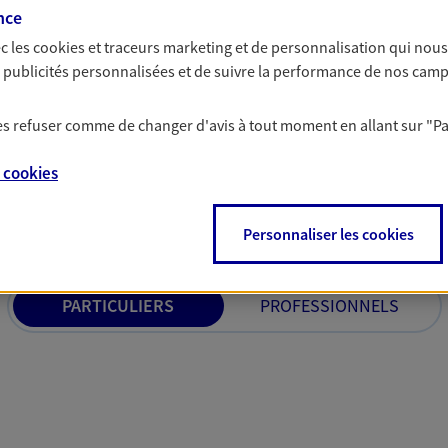
 votre épargne et reflètent vos
nce
tales et sociétales.
c les
cookies et traceurs
marketing et de personnalisation qui nous
es publicités personnalisées et de suivre la performance de nos cam
 les refuser comme de changer d'avis à tout moment en allant sur
"P
e
cookies
solutions AXA Épargne e
Personnaliser les cookies
PARTICULIERS
PROFESSIONNELS