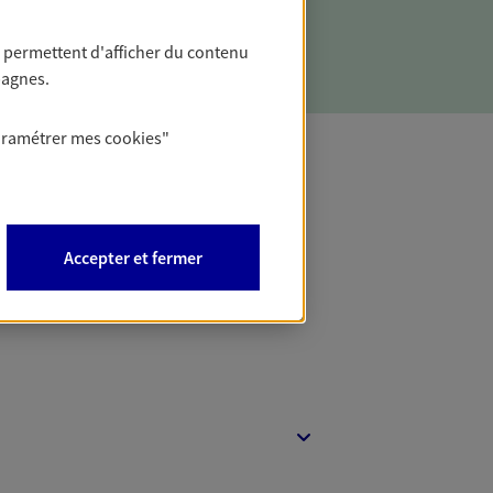
 permettent d'afficher du contenu
pagnes.
aramétrer mes
cookies
"
t Protection
Accepter et fermer