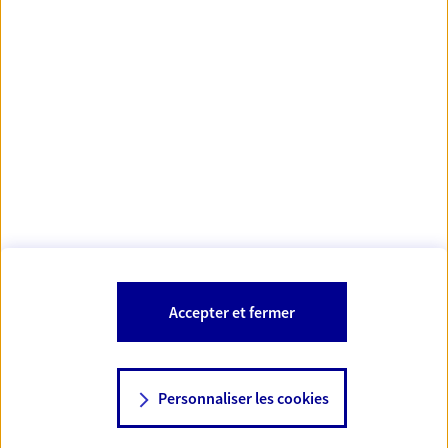
Votre Conseiller Épargne et Protection AXA KALISTA
MAKHLOUF
30000 Nimes
Votre conseiller est un salarié d'AXA France Vie et d'AXA France IARD.
Les mentions légales de cette/ces entreprises d'assurance sont
Mentions légales
disponibles dans la rubrique «
» du site.
À PROPOS D'AXA
Accepter et fermer
SITES AXA
Personnaliser les cookies
NOUS CONTACTER
06 82 62 13 14
© AXA 2026 – Tous droits réservés