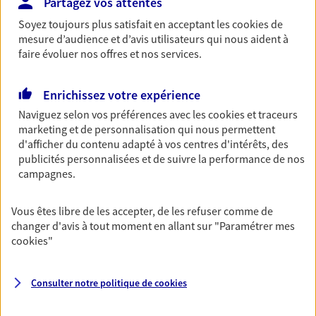
Partagez vos attentes
Découvrir les offres Épargne
Soyez toujours plus satisfait en acceptant les
cookies
de
mesure d’audience et d’avis utilisateurs qui nous aident à
faire évoluer nos offres et nos services.
Retraite
Préparez sereinement ce nouveau chapitre de
Enrichissez votre expérience
votre vie avec les conseils d'un expert. Découvrez
notre solution PER (Plan Epargne Retraite)
Naviguez selon vos préférences avec les
cookies et traceurs
spécialement conçue pour la retraite.
marketing et de personnalisation qui nous permettent
d'afficher du contenu adapté à vos centres d'intérêts, des
Découvrir l'offre Retraite
publicités personnalisées et de suivre la performance de nos
campagnes.
Prévoyance
Vous êtes libre de les accepter, de les refuser comme de
Pour un avenir serein, assurez-vous avec notre
changer d'avis à tout moment en allant sur
"Paramétrer mes
contrat prévoyance. Préservez vos proches en cas
cookies
"
d'accident ou de maladie en optant pour les
garanties incapacité temporaire totale de travail,
invalidité ou de décès.
Consulter notre politique de
cookies
Découvrir l'offre Prévoyance