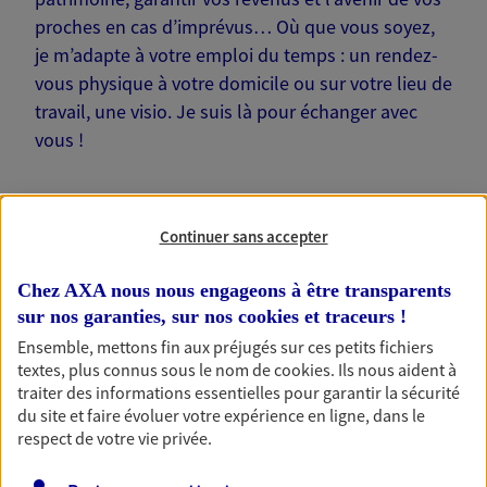
proches en cas d’imprévus… Où que vous soyez,
je m’adapte à votre emploi du temps : un rendez-
vous physique à votre domicile ou sur votre lieu de
travail, une visio. Je suis là pour échanger avec
vous !
Continuer sans accepter
Nos offres phares
Chez AXA nous nous engageons à être transparents
sur nos garanties, sur nos
cookies et traceurs
!
Ensemble, mettons fin aux préjugés sur ces petits fichiers
textes, plus connus sous le nom de
cookies
. Ils nous aident à
Épargne
traiter des informations essentielles pour garantir la sécurité
Réalisez vos projets grâce à votre épargne : achat
du site et faire évoluer votre expérience en ligne, dans le
immobilier, études des enfants ou voyage autour
respect de votre vie privée.
du monde… Épargnez à votre rythme et
simplement, selon votre profil.