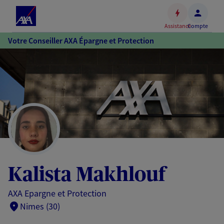
Espace
client
Assistance
Compte
Accéder
Votre Conseiller AXA Épargne et Protection
au
contenu
principal
Accéder
au
pied
de
page
Kalista Makhlouf
AXA Epargne et Protection
Nimes (30)