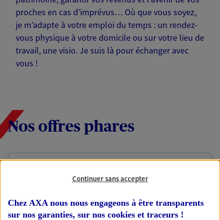
proches en cas d’imprévus… Où que vous soyez,
je m’adapte à votre emploi du temps : un rendez-
vous physique à votre domicile ou sur votre lieu de
travail, une visio. Je suis là pour échanger avec
vous !
Nos offres phares
Épargne
Continuer sans accepter
Réalisez vos projets grâce à votre épargne : achat
immobilier, études des enfants ou voyage autour
Chez AXA nous nous engageons à être transparents
du monde… Épargnez à votre rythme et
simplement, selon votre profil.
sur nos garanties, sur nos
cookies et traceurs
!