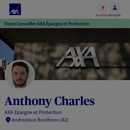
Espace
client
Assistance
Compte
Accéder
Votre Conseiller AXA Épargne et Protection
au
contenu
principal
Accéder
au
pied
de
page
Anthony Charles
AXA Epargne et Protection
Andrezieux Boutheon (42)