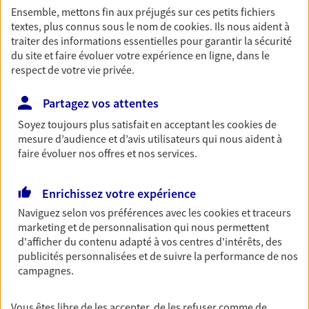
Ensemble, mettons fin aux préjugés sur ces petits fichiers
Découvrir les offres Épargne
textes, plus connus sous le nom de
cookies
. Ils nous aident à
traiter des informations essentielles pour garantir la sécurité
du site et faire évoluer votre expérience en ligne, dans le
Retraite
respect de votre vie privée.
Préparez sereinement ce nouveau chapitre de
votre vie avec les conseils d'un expert. Découvrez
Partagez vos attentes
notre solution PER (Plan Epargne Retraite)
Soyez toujours plus satisfait en acceptant les
cookies
de
spécialement conçue pour la retraite.
mesure d’audience et d’avis utilisateurs qui nous aident à
Découvrir l'offre Retraite
faire évoluer nos offres et nos services.
Enrichissez votre expérience
Prévoyance
Naviguez selon vos préférences avec les
cookies et traceurs
Pour un avenir serein, assurez-vous avec notre
marketing et de personnalisation qui nous permettent
contrat prévoyance. Préservez vos proches en cas
d'afficher du contenu adapté à vos centres d'intérêts, des
d'accident ou de maladie en optant pour les
publicités personnalisées et de suivre la performance de nos
garanties incapacité temporaire totale de travail,
campagnes.
invalidité ou de décès.
Découvrir l'offre Prévoyance
Vous êtes libre de les accepter, de les refuser comme de