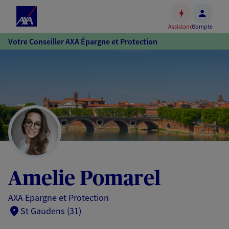
Espace
client
Assistance
Compte
Accéder
Votre Conseiller AXA Épargne et Protection
au
contenu
principal
Accéder
au
pied
de
page
Amelie Pomarel
AXA Epargne et Protection
St Gaudens (31)