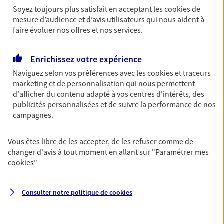
Soyez toujours plus satisfait en acceptant les
cookies
de
Découvrir les offres Épargne
mesure d’audience et d’avis utilisateurs qui nous aident à
faire évoluer nos offres et nos services.
Retraite
Enrichissez votre expérience
Préparez sereinement ce nouveau chapitre de
votre vie avec les conseils d'un expert. Découvrez
Naviguez selon vos préférences avec les
cookies et traceurs
notre solution PER (Plan Epargne Retraite)
marketing et de personnalisation qui nous permettent
spécialement conçue pour la retraite.
d'afficher du contenu adapté à vos centres d'intérêts, des
publicités personnalisées et de suivre la performance de nos
Découvrir l'offre Retraite
campagnes.
Vous êtes libre de les accepter, de les refuser comme de
Prévoyance
changer d'avis à tout moment en allant sur
"Paramétrer mes
Pour un avenir serein, assurez-vous avec notre
cookies
"
contrat prévoyance. Préservez vos proches en cas
d'accident ou de maladie en optant pour les
garanties incapacité temporaire totale de travail,
Consulter notre politique de
cookies
invalidité ou de décès.
Découvrir l'offre Prévoyance