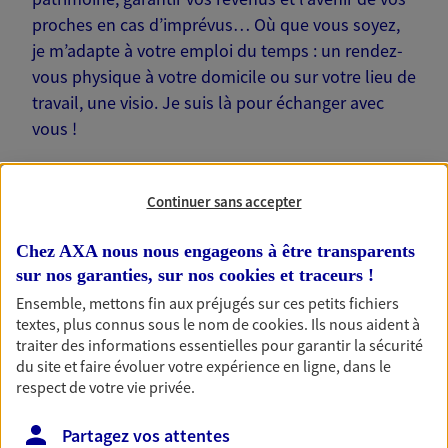
proches en cas d’imprévus… Où que vous soyez,
je m’adapte à votre emploi du temps : un rendez-
vous physique à votre domicile ou sur votre lieu de
travail, une visio. Je suis là pour échanger avec
vous !
Continuer sans accepter
Chez AXA nous nous engageons à être transparents
Nos offres phares
sur nos garanties, sur nos
cookies et traceurs
!
Ensemble, mettons fin aux préjugés sur ces petits fichiers
textes, plus connus sous le nom de
cookies
. Ils nous aident à
Épargne
traiter des informations essentielles pour garantir la sécurité
du site et faire évoluer votre expérience en ligne, dans le
Réalisez vos projets grâce à votre épargne : achat
respect de votre vie privée.
immobilier, études des enfants ou voyage autour
du monde… Épargnez à votre rythme et
Partagez vos attentes
simplement, selon votre profil.