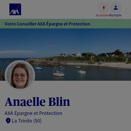
Espace
client
Assistance
Compte
Accéder
Votre Conseiller AXA Épargne et Protection
au
contenu
principal
Accéder
au
pied
de
page
Anaelle Blin
AXA Epargne et Protection
La Trinite (50)