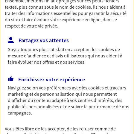
Ensemble, mettons fin aux préjugés sur ces petits fichiers
textes, plus connus sous le nom de
cookies
. Ils nous aident à
Découvrir les offres Épargne
traiter des informations essentielles pour garantir la sécurité
du site et faire évoluer votre expérience en ligne, dans le
respect de votre vie privée.
Retraite
Préparez sereinement ce nouveau chapitre de
Partagez vos attentes
votre vie avec les conseils d'un expert. Découvrez
notre solution PER (Plan Epargne Retraite)
Soyez toujours plus satisfait en acceptant les
cookies
de
spécialement conçue pour la retraite.
mesure d’audience et d’avis utilisateurs qui nous aident à
faire évoluer nos offres et nos services.
Découvrir l'offre Retraite
Enrichissez votre expérience
Prévoyance
Naviguez selon vos préférences avec les
cookies et traceurs
marketing et de personnalisation qui nous permettent
Pour un avenir serein, assurez-vous avec notre
d'afficher du contenu adapté à vos centres d'intérêts, des
contrat prévoyance. Préservez vos proches en cas
publicités personnalisées et de suivre la performance de nos
d'accident ou de maladie en optant pour les
campagnes.
garanties incapacité temporaire totale de travail,
invalidité ou de décès.
Vous êtes libre de les accepter, de les refuser comme de
Découvrir l'offre Prévoyance