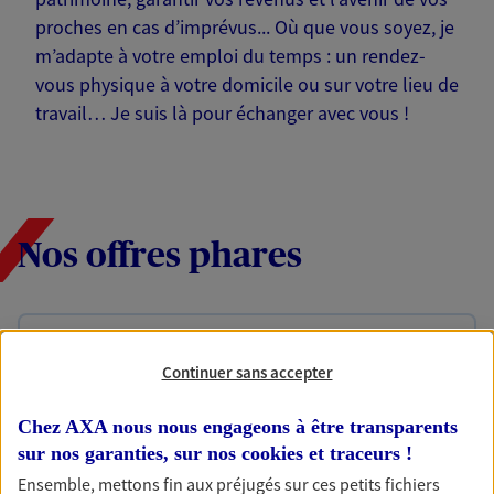
proches en cas d’imprévus... Où que vous soyez, je
m’adapte à votre emploi du temps : un rendez-
vous physique à votre domicile ou sur votre lieu de
travail… Je suis là pour échanger avec vous !
Nos offres phares
Épargne
Continuer sans accepter
Réalisez vos projets grâce à votre épargne : achat
immobilier, études des enfants ou voyage autour
Chez AXA nous nous engageons à être transparents
du monde… Épargnez à votre rythme et
simplement, selon votre profil.
sur nos garanties, sur nos
cookies et traceurs
!
Ensemble, mettons fin aux préjugés sur ces petits fichiers