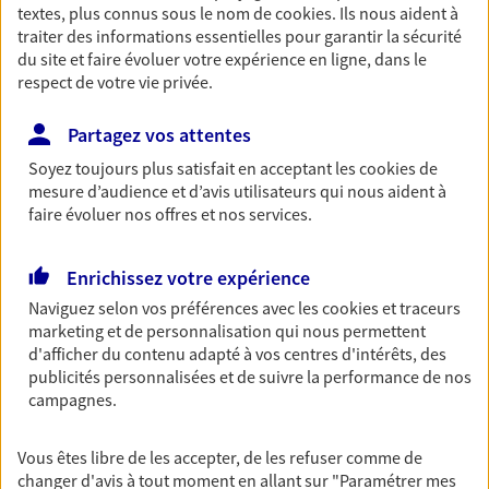
textes, plus connus sous le nom de
cookies
. Ils nous aident à
Retraite
traiter des informations essentielles pour garantir la sécurité
Préparez sereinement ce nouveau chapitre de
du site et faire évoluer votre expérience en ligne, dans le
votre vie avec les conseils d'un expert. Découvrez
respect de votre vie privée.
notre solution PER (Plan Epargne Retraite)
spécialement conçue pour la retraite.
Partagez vos attentes
Soyez toujours plus satisfait en acceptant les
cookies
de
mesure d’audience et d’avis utilisateurs qui nous aident à
Santé
faire évoluer nos offres et nos services.
Couvrez vos dépenses de santé ainsi que celles de
votre famille avec la complémentaire santé qui
vous ressemble.
Enrichissez votre expérience
Naviguez selon vos préférences avec les
cookies et traceurs
marketing et de personnalisation qui nous permettent
Prévoyance
d'afficher du contenu adapté à vos centres d'intérêts, des
Pour un avenir serein, assurez-vous avec notre
publicités personnalisées et de suivre la performance de nos
contrat prévoyance. Préservez vos proches en cas
campagnes.
d'accident ou de maladie en optant pour les
garanties incapacité temporaire totale de travail,
Vous êtes libre de les accepter, de les refuser comme de
invalidité ou de décès.
changer d'avis à tout moment en allant sur
"Paramétrer mes