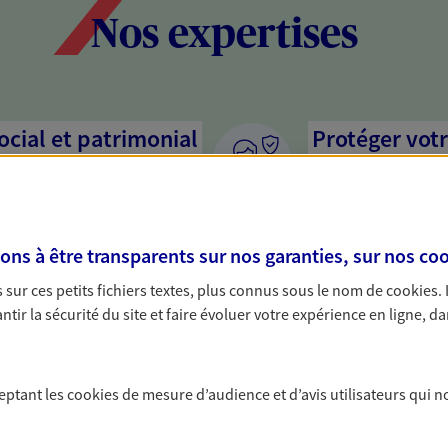
Nos expertises
social et patrimonial
Protéger votr
votre vie pri
stratégie, il est nécessaire
Nous sommes à votre
c, nous vous accompagnons pour
solutions assurantiel
s à être transparents sur nos garanties, sur nos
coo
votre situation. Une analyse
activité, mais aussi l
s conseils cohérents avec vos
interlocuteur pour t
sur ces petits fichiers textes, plus connus sous le nom de
cookies
.
tir la sécurité du site et faire évoluer votre expérience en ligne, da
on de votre
Accompagner 
En tant que chef d'e
ceptant les
cookies
de mesure d’audience et d’avis utilisateurs qui n
chaque jour l'avenir 
rimoine avec nos solutions pour
conseils pour faire l
 protéger vos actifs.
famille et anticiper 