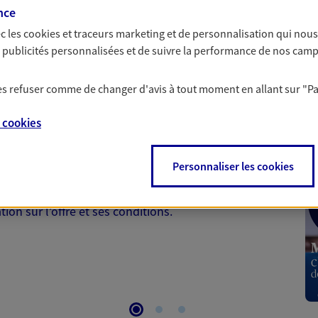
nce
c les
cookies et traceurs
marketing et de personnalisation qui nous
es publicités personnalisées et de suivre la performance de nos cam
 les refuser comme de changer d'avis à tout moment en allant sur
"P
 Santé
e
cookies
 aussi prendre soin de votre santé ? Avec le contrat Ma
Personnaliser les cookies
 votre budget et situation tout en profitant de –10% sur
et plus ; et si vous êtes un travailleur non salarié.
on sur l’offre et ses conditions.