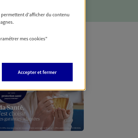
 permettent d'afficher du contenu
pagnes.
aramétrer mes
cookies
"
Mon Offr
Profitez d’une off
Accepter et fermer
nouveaux contrats,
Offre soumise à con
Epargne & Retraite.
PROFITEZ DE L'OFF