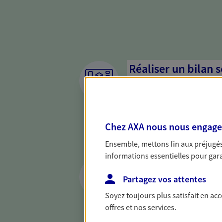
Réaliser un bilan 
de votre situation
Parce qu'avant de définir une 
d'établir un bon diagnosti
Chez AXA nous nous engageon
dresser un bilan complet de 
solide pour vous formuler de
Ensemble, mettons fin aux préjugés 
besoins.
informations essentielles pour garan
Optimiser la gesti
patrimoine
Partagez vos attentes
Soyez toujours plus satisfait en ac
Gérez et optimisez votre pat
offres et nos services.
diversifier vos placements et