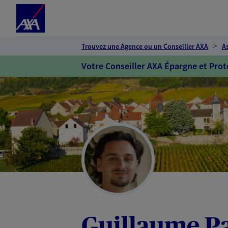
Espace client
Accéder au contenu principal
Accéder au pied de page
Trouvez une Agence ou un Conseiller AXA
A
Votre Conseiller AXA Épargne et Prot
Guillaume Pa