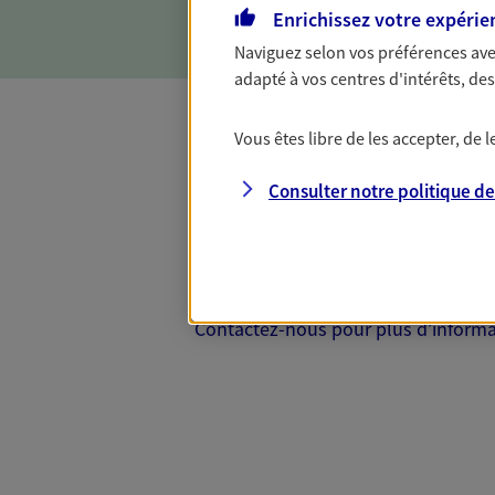
Enrichissez votre expérie
Naviguez selon vos préférences ave
adapté à vos centres d'intérêts, d
Vous êtes libre de les accepter, de
Complémentaire
Consulter notre politique d
Et si préserver votre budget, c’était
Santé d’AXA, adaptez vos garanties à
votre cotisation, si vous avez 60 ans 
Contactez-nous pour plus d’informati