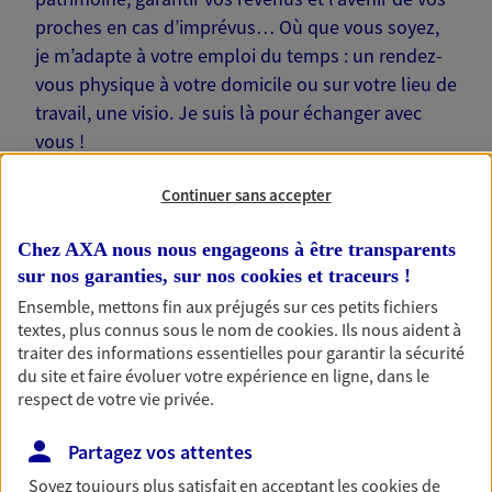
proches en cas d’imprévus… Où que vous soyez,
je m’adapte à votre emploi du temps : un rendez-
vous physique à votre domicile ou sur votre lieu de
travail, une visio. Je suis là pour échanger avec
vous !
Continuer sans accepter
Chez AXA nous nous engageons à être transparents
sur nos garanties, sur nos
cookies et traceurs
!
Nos offres phares
Ensemble, mettons fin aux préjugés sur ces petits fichiers
textes, plus connus sous le nom de
cookies
. Ils nous aident à
traiter des informations essentielles pour garantir la sécurité
du site et faire évoluer votre expérience en ligne, dans le
Épargne
respect de votre vie privée.
Réalisez vos projets grâce à votre épargne : achat
immobilier, études des enfants ou voyage autour
Partagez vos attentes
du monde… Épargnez à votre rythme et
simplement, selon votre profil.
Soyez toujours plus satisfait en acceptant les
cookies
de