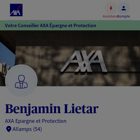
Espace
client
Assistance
Compte
Accéder
Votre Conseiller AXA Épargne et Protection
au
contenu
principal
Accéder
au
pied
de
page
Benjamin Lietar
AXA Epargne et Protection
Allamps (54)