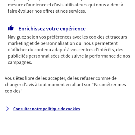
mesure d’audience et d’avis utilisateurs qui nous aident à
Découvrir les offres Épargne
faire évoluer nos offres et nos services.
Retraite
Enrichissez votre expérience
Préparez sereinement ce nouveau chapitre de
Naviguez selon vos préférences avec les
cookies et traceurs
votre vie avec les conseils d'un expert. Découvrez
marketing et de personnalisation qui nous permettent
notre solution PER (Plan Epargne Retraite)
d'afficher du contenu adapté à vos centres d'intérêts, des
spécialement conçue pour la retraite.
publicités personnalisées et de suivre la performance de nos
campagnes.
Découvrir l'offre Retraite
Vous êtes libre de les accepter, de les refuser comme de
changer d'avis à tout moment en allant sur
"Paramétrer mes
Prévoyance
cookies
"
Pour un avenir serein, assurez-vous avec notre
contrat prévoyance. Préservez vos proches en cas
d'accident ou de maladie en optant pour les
Consulter notre politique de
cookies
garanties incapacité temporaire totale de travail,
invalidité ou de décès.
Découvrir l'offre Prévoyance