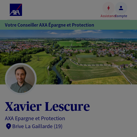
Espace
client
Assistance
Compte
Accéder
Votre Conseiller AXA Épargne et Protection
au
contenu
principal
Accéder
au
pied
de
page
Xavier Lescure
AXA Epargne et Protection
Brive La Gaillarde (19)