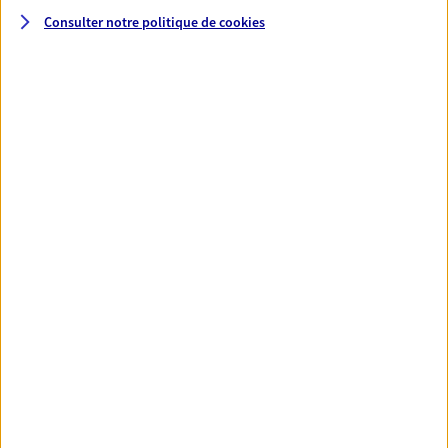
Consulter notre politique de
cookies
Santé
Couvrez vos dépenses de santé ainsi que celles de
votre famille avec la complémentaire santé qui
vous ressemble.
Découvrir l'offre Santé
VOIR TOUTES NOS OFFRES
Nos expertises
Réaliser un bilan social et