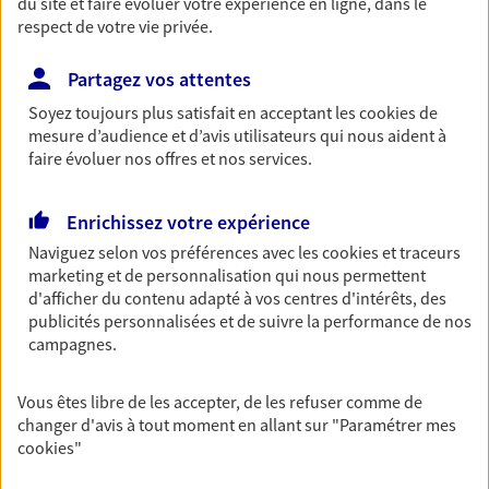
du site et faire évoluer votre expérience en ligne, dans le
respect de votre vie privée.
Découvrir les offres Épargne
Partagez vos attentes
Retraite
Soyez toujours plus satisfait en acceptant les
cookies
de
Préparez sereinement ce nouveau chapitre de
mesure d’audience et d’avis utilisateurs qui nous aident à
votre vie avec les conseils d'un expert. Découvrez
faire évoluer nos offres et nos services.
notre solution PER (Plan Epargne Retraite)
spécialement conçue pour la retraite.
Enrichissez votre expérience
Découvrir l'offre Retraite
Naviguez selon vos préférences avec les
cookies et traceurs
marketing et de personnalisation qui nous permettent
d'afficher du contenu adapté à vos centres d'intérêts, des
Prévoyance
publicités personnalisées et de suivre la performance de nos
Pour un avenir serein, assurez-vous avec notre
campagnes.
contrat prévoyance. Préservez vos proches en cas
d'accident ou de maladie en optant pour les
Vous êtes libre de les accepter, de les refuser comme de
garanties incapacité temporaire totale de travail,
changer d'avis à tout moment en allant sur
"Paramétrer mes
invalidité ou de décès.
cookies
"
Découvrir l'offre Prévoyance