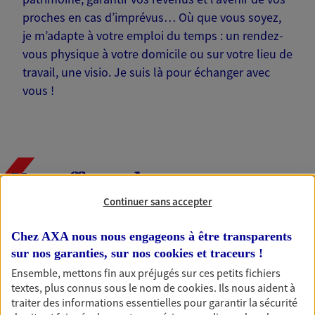
proches en cas d’imprévus… Où que vous soyez,
je m’adapte à votre emploi du temps : un rendez-
vous physique à votre domicile ou sur votre lieu de
travail, une visio. Je suis là pour échanger avec
vous !
Nos offres phares
Continuer sans accepter
Chez AXA nous nous engageons à être transparents
Épargne
sur nos garanties, sur nos
cookies et traceurs
!
Réalisez vos projets grâce à votre épargne : achat
Ensemble, mettons fin aux préjugés sur ces petits fichiers
immobilier, études des enfants ou voyage autour
textes, plus connus sous le nom de
cookies
. Ils nous aident à
du monde… Épargnez à votre rythme et
traiter des informations essentielles pour garantir la sécurité
simplement, selon votre profil.