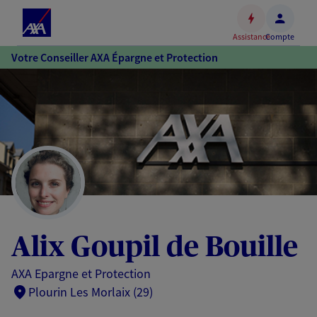
Espace
client
Assistance
Compte
Accéder
Votre Conseiller AXA Épargne et Protection
au
contenu
principal
Accéder
au
pied
de
page
Alix Goupil de Bouille
AXA Epargne et Protection
Plourin Les Morlaix (29)