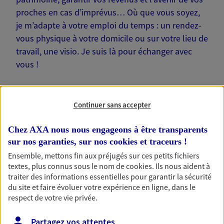
proches en cas d’imprévus… Où que vous soyez,
je m’adapte à votre emploi du temps : un rendez-
vous physique à votre domicile ou sur votre lieu de
travail, une visio. Je suis là pour échanger avec
vous !
Continuer sans accepter
Nos offres phares
Chez AXA nous nous engageons à être transparents
sur nos garanties, sur nos
cookies et traceurs
!
Ensemble, mettons fin aux préjugés sur ces petits fichiers
textes, plus connus sous le nom de
cookies
. Ils nous aident à
Épargne
traiter des informations essentielles pour garantir la sécurité
Réalisez vos projets grâce à votre épargne : achat
du site et faire évoluer votre expérience en ligne, dans le
immobilier, études des enfants ou voyage autour
respect de votre vie privée.
du monde… Épargnez à votre rythme et
simplement, selon votre profil.
Partagez vos attentes