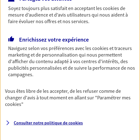
Soyez toujours plus satisfait en acceptant les
cookies
de
Découvrir les offres Épargne
mesure d’audience et d’avis utilisateurs qui nous aident à
faire évoluer nos offres et nos services.
Retraite
Préparez sereinement ce nouveau chapitre de
Enrichissez votre expérience
votre vie avec les conseils d'un expert. Découvrez
Naviguez selon vos préférences avec les
cookies et traceurs
notre solution PER (Plan Epargne Retraite)
marketing et de personnalisation qui nous permettent
spécialement conçue pour la retraite.
d'afficher du contenu adapté à vos centres d'intérêts, des
publicités personnalisées et de suivre la performance de nos
Découvrir l'offre Retraite
campagnes.
Prévoyance
Vous êtes libre de les accepter, de les refuser comme de
changer d'avis à tout moment en allant sur
"Paramétrer mes
Pour un avenir serein, assurez-vous avec notre
cookies
"
contrat prévoyance. Préservez vos proches en cas
d'accident ou de maladie en optant pour les
garanties incapacité temporaire totale de travail,
Consulter notre politique de
cookies
invalidité ou de décès.
Découvrir l'offre Prévoyance