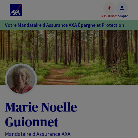
Espace
client
Assistance
Compte
Accéder
Votre Mandataire d'Assurance AXA Épargne et Protection
au
contenu
principal
Accéder
au
pied
de
page
Marie Noelle
Guionnet
Mandataire d'Assurance AXA