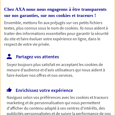
simplement, selon votre profil.
Chez AXA nous nous engageons à être transparents
sur nos garanties, sur nos
cookies et traceurs
!
Retraite
Ensemble, mettons fin aux préjugés sur ces petits fichiers
Préparez sereinement ce nouveau chapitre de
textes, plus connus sous le nom de
cookies
. Ils nous aident à
votre vie avec les conseils d'un expert. Découvrez
traiter des informations essentielles pour garantir la sécurité
notre solution PER (Plan Epargne Retraite)
du site et faire évoluer votre expérience en ligne, dans le
spécialement conçue pour la retraite.
respect de votre vie privée.
Partagez vos attentes
Santé
Soyez toujours plus satisfait en acceptant les
cookies
de
Couvrez vos dépenses de santé ainsi que celles de
mesure d’audience et d’avis utilisateurs qui nous aident à
votre famille avec la complémentaire santé qui
faire évoluer nos offres et nos services.
vous ressemble.
Enrichissez votre expérience
Prévoyance
Naviguez selon vos préférences avec les
cookies et traceurs
Pour un avenir serein, assurez-vous avec notre
marketing et de personnalisation qui nous permettent
contrat prévoyance. Préservez vos proches en cas
d'afficher du contenu adapté à vos centres d'intérêts, des
d'accident ou de maladie en optant pour les
publicités personnalisées et de suivre la performance de nos