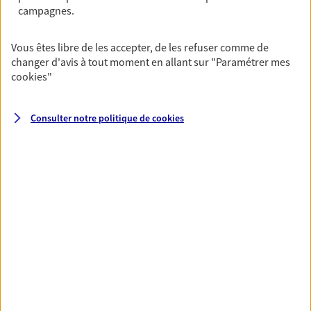
garanties incapacité temporaire totale de travail,
campagnes.
invalidité ou de décès.
Vous êtes libre de les accepter, de les refuser comme de
changer d'avis à tout moment en allant sur
"Paramétrer mes
VOIR TOUTES NOS OFFRES
cookies
"
Consulter notre politique de
cookies
Nos expertises
Vous accompagner dans la
durée et la confiance
Vous accompagner dans vos projets de vie tout
au long de votre vie, c'est ainsi que nous
concevons notre métier : dans la confiance et la
proximité. C'est en apprenant à vous connaître