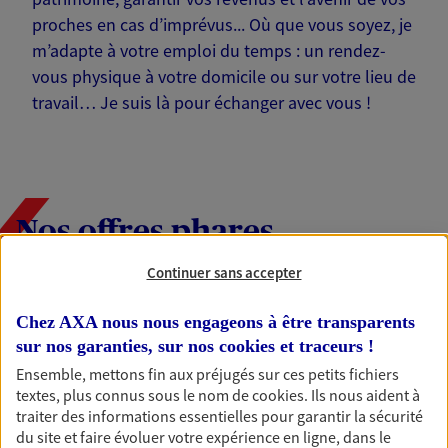
proches en cas d’imprévus... Où que vous soyez, je
m’adapte à votre emploi du temps : un rendez-
vous physique à votre domicile ou sur votre lieu de
travail… Je suis là pour échanger avec vous !
Nos offres phares
Continuer sans accepter
Épargne
Chez AXA nous nous engageons à être transparents
Réalisez vos projets grâce à votre épargne : achat
sur nos garanties, sur nos
cookies et traceurs
!
immobilier, études des enfants ou voyage autour
Ensemble, mettons fin aux préjugés sur ces petits fichiers
du monde… Épargnez à votre rythme et
textes, plus connus sous le nom de
cookies
. Ils nous aident à
simplement, selon votre profil.
traiter des informations essentielles pour garantir la sécurité
du site et faire évoluer votre expérience en ligne, dans le