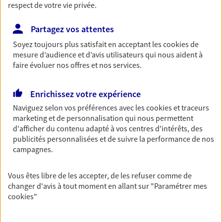
respect de votre vie privée.
Retraite
Préparez sereinement ce nouveau chapitre de
Partagez vos attentes
votre vie avec les conseils d'un expert. Découvrez
Soyez toujours plus satisfait en acceptant les
cookies
de
notre solution PER (Plan Epargne Retraite)
mesure d’audience et d’avis utilisateurs qui nous aident à
spécialement conçue pour la retraite.
faire évoluer nos offres et nos services.
Santé
Enrichissez votre expérience
Couvrez vos dépenses de santé ainsi que celles de
Naviguez selon vos préférences avec les
cookies et traceurs
votre famille avec la complémentaire santé qui
marketing et de personnalisation qui nous permettent
vous ressemble.
d'afficher du contenu adapté à vos centres d'intérêts, des
publicités personnalisées et de suivre la performance de nos
campagnes.
Prévoyance
Pour un avenir serein, assurez-vous avec notre
Vous êtes libre de les accepter, de les refuser comme de
contrat prévoyance. Préservez vos proches en cas
changer d'avis à tout moment en allant sur
"Paramétrer mes
d'accident ou de maladie en optant pour les
cookies
"
garanties incapacité temporaire totale de travail,
invalidité ou de décès.