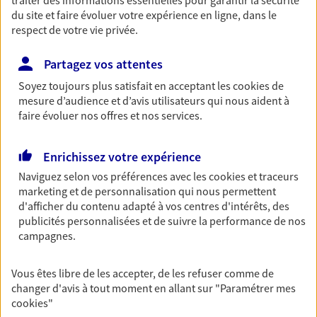
du site et faire évoluer votre expérience en ligne, dans le
Retraite
respect de votre vie privée.
Préparez sereinement ce nouveau chapitre de
votre vie avec les conseils d'un expert. Découvrez
Partagez vos attentes
notre solution PER (Plan Epargne Retraite)
spécialement conçue pour la retraite.
Soyez toujours plus satisfait en acceptant les
cookies
de
mesure d’audience et d’avis utilisateurs qui nous aident à
faire évoluer nos offres et nos services.
Santé
Couvrez vos dépenses de santé ainsi que celles de
Enrichissez votre expérience
votre famille avec la complémentaire santé qui
Naviguez selon vos préférences avec les
cookies et traceurs
vous ressemble.
marketing et de personnalisation qui nous permettent
d'afficher du contenu adapté à vos centres d'intérêts, des
publicités personnalisées et de suivre la performance de nos
Prévoyance
campagnes.
Pour un avenir serein, assurez-vous avec notre
contrat prévoyance. Préservez vos proches en cas
d'accident ou de maladie en optant pour les
Vous êtes libre de les accepter, de les refuser comme de
garanties incapacité temporaire totale de travail,
changer d'avis à tout moment en allant sur
"Paramétrer mes
invalidité ou de décès.
cookies
"