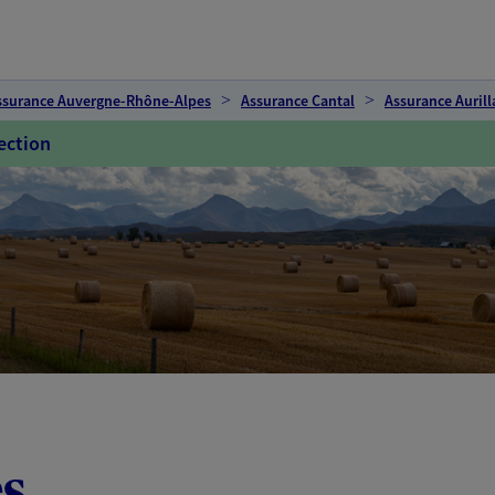
ssurance Auvergne-Rhône-Alpes
Assurance Cantal
Assurance Aurill
ection
s