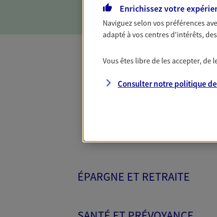
Enrichissez votre expérie
Naviguez selon vos préférences ave
adapté à vos centres d'intérêts, d
Vous êtes libre de les accepter, de
Toutes nos 
Consulter notre politique d
ÉPARGNE ET RETRAITE
SANTÉ ET PRÉVOYANCE