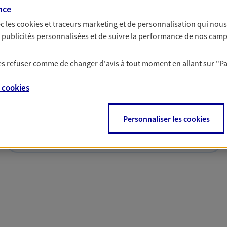
nce
c les
cookies et traceurs
marketing et de personnalisation qui nous
es publicités personnalisées et de suivre la performance de nos cam
 les refuser comme de changer d'avis à tout moment en allant sur
"P
solutions AXA Épargne e
e
cookies
Personnaliser les cookies
PARTICULIERS
PROFESSIONNELS