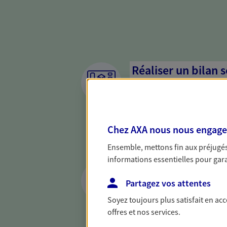
Réaliser un bilan 
de votre situation
Parce qu'avant de définir une 
d'établir un bon diagnosti
Chez AXA nous nous engageon
dresser un bilan complet de 
solide pour vous formuler de
Ensemble, mettons fin aux préjugés 
besoins.
informations essentielles pour garan
Anticiper et prépar
Partagez vos attentes
Il n'est jamais ni trop tôt, n
Soyez toujours plus satisfait en ac
retraite. Nous vous aidons à 
offres et nos services.
maintenir votre qualité de vi
nouvelle étape : PER, assuran