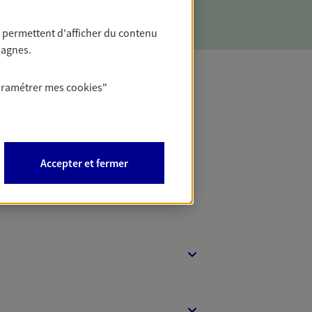
 permettent d'afficher du contenu
pagnes.
aramétrer mes
cookies
"
t Protection
Accepter et fermer