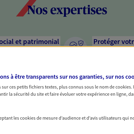
Nos expertises
social et patrimonial
Protéger votr
votre vie pri
stratégie, il est nécessaire
Nous sommes à votre
c, nous vous accompagnons pour
solutions assurantiel
s à être transparents sur nos garanties, sur nos
coo
votre situation. Une analyse
activité, mais aussi l
s conseils cohérents avec vos
interlocuteur pour t
sur ces petits fichiers textes, plus connus sous le nom de
cookies
.
tir la sécurité du site et faire évoluer votre expérience en ligne, da
er votre retraite
Accompagner 
i trop tard pour préparer votre
En tant que chef d'e
ceptant les
cookies
de mesure d’audience et d’avis utilisateurs qui n
trouver les solutions pour
chaque jour l'avenir 
e et profiter pleinement de cette
conseils pour faire l
ce vie...
famille et anticiper 