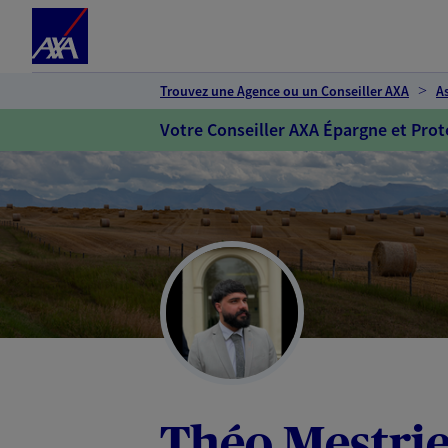
Espace client
Accéder au contenu principal
Accéder au pied de page
Trouvez une Agence ou un Conseiller AXA
A
Votre Conseiller AXA Épargne et Prot
Théo Mestrie